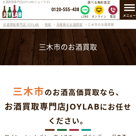
お酒買取専門店JOYLAB(ジョイラボ)
選べる無料査定
0120-555-438
メニュ
LINE
オンライン
電話
お酒買取専門店 JOYLAB
›
地域
›
兵庫県のお酒買取
›
三木市のお酒買取
三木市のお酒買取
三木市
のお酒高価買取なら、
お酒買取専門店JOYLAB
にお任せ
ください。