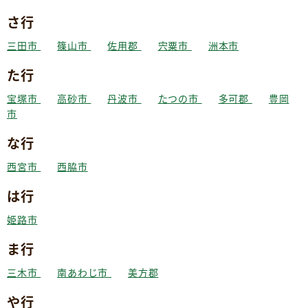
さ行
三田市
篠山市
佐用郡
宍粟市
洲本市
た行
宝塚市
高砂市
丹波市
たつの市
多可郡
豊岡
市
な行
西宮市
西脇市
は行
姫路市
ま行
三木市
南あわじ市
美方郡
や行