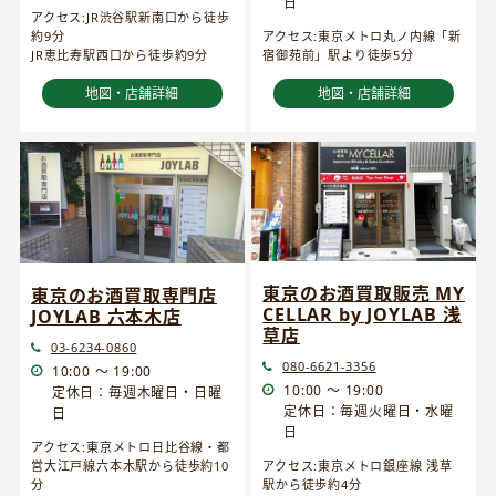
日
アクセス:JR渋谷駅新南口から徒歩
約9分
アクセス:東京メトロ丸ノ内線「新
JR恵比寿駅西口から徒歩約9分
宿御苑前」駅より徒歩5分
地図・店舗詳細
地図・店舗詳細
東京のお酒買取販売 MY
東京のお酒買取専門店
CELLAR by JOYLAB 浅
JOYLAB 六本木店
草店
03-6234-0860
080-6621-3356
10:00 ～ 19:00
10:00 ～ 19:00
定休日：毎週木曜日・日曜
定休日：毎週火曜日・水曜
日
日
アクセス:東京メトロ日比谷線・都
営大江戸線六本木駅から徒歩約10
アクセス:東京メトロ銀座線 浅草
分
駅から徒歩約4分