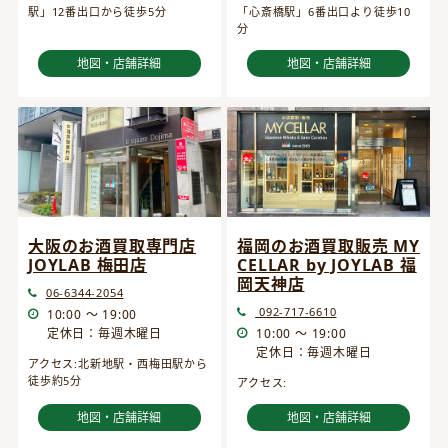
駅」12番出口から徒歩5分
「心斎橋駅」6番出口より徒歩10
分
地図・店舗詳細
地図・店舗詳細
大阪のお酒買取専門店
福岡のお酒買取販売 MY
JOYLAB 梅田店
CELLAR by JOYLAB 福
岡天神店
06-6344-2054
092-717-6610
10:00 ～ 19:00
定休日：毎週木曜日
10:00 ～ 19:00
定休日：毎週木曜日
アクセス:北新地駅・西梅田駅から
徒歩約5分
アクセス:
地図・店舗詳細
地図・店舗詳細