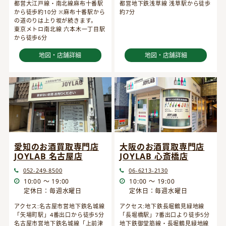
都営大江戸線・南北線麻布十番駅
都営地下鉄浅草線 浅草駅から徒歩
から徒歩約10分 ※麻布十番駅から
約7分
の道のりは上り坂が続きます。
東京メトロ南北線 六本木一丁目駅
から徒歩6分
地図・店舗詳細
地図・店舗詳細
愛知のお酒買取専門店
大阪のお酒買取専門店
JOYLAB 名古屋店
JOYLAB 心斎橋店
052-249-8500
06-6213-2130
10:00 ～ 19:00
10:00 ～ 19:00
定休日：毎週水曜日
定休日：毎週水曜日
アクセス:名古屋市営地下鉄名城線
アクセス:地下鉄長堀鶴見緑地線
「矢場町駅」4番出口から徒歩5分
「長堀橋駅」7番出口より徒歩5分
名古屋市営地下鉄名城線「上前津
地下鉄御堂筋線・長堀鶴見緑地線