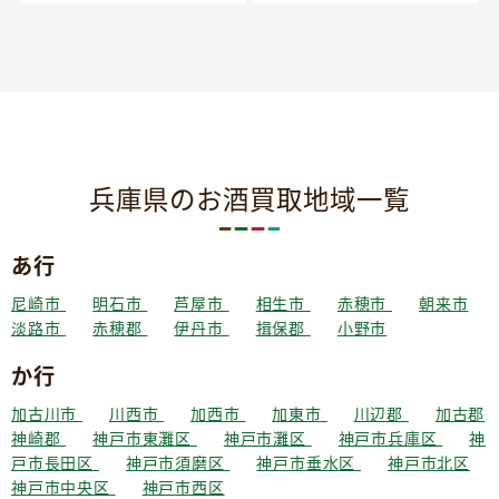
兵庫県のお酒買取地域一覧
あ行
尼崎市
明石市
芦屋市
相生市
赤穂市
朝来市
淡路市
赤穂郡
伊丹市
揖保郡
小野市
か行
加古川市
川西市
加西市
加東市
川辺郡
加古郡
神崎郡
神戸市東灘区
神戸市灘区
神戸市兵庫区
神
戸市長田区
神戸市須磨区
神戸市垂水区
神戸市北区
神戸市中央区
神戸市西区