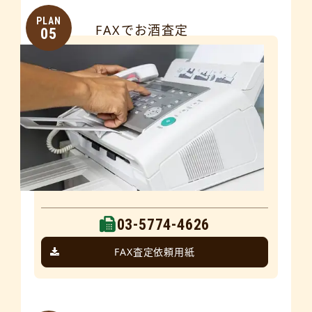
PLAN
FAXでお酒査定
05
03-5774-4626
FAX査定依頼用紙