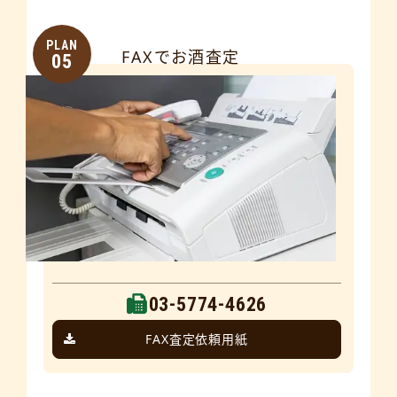
PLAN
FAXでお酒査定
05
03-5774-4626
FAX査定依頼用紙