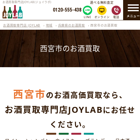
お酒買取専門店JOYLAB(ジョイラボ)
選べる無料査定
0120-555-438
メニュ
LINE
オンライン
電話
お酒買取専門店 JOYLAB
›
地域
›
兵庫県のお酒買取
›
西宮市のお酒買取
西宮市のお酒買取
西宮市
のお酒高価買取なら、
お酒買取専門店JOYLAB
にお任せ
ください。