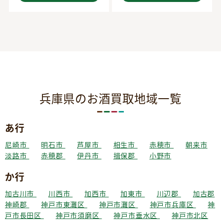
兵庫県のお酒買取地域一覧
あ行
尼崎市
明石市
芦屋市
相生市
赤穂市
朝来市
淡路市
赤穂郡
伊丹市
揖保郡
小野市
か行
加古川市
川西市
加西市
加東市
川辺郡
加古郡
神崎郡
神戸市東灘区
神戸市灘区
神戸市兵庫区
神
戸市長田区
神戸市須磨区
神戸市垂水区
神戸市北区