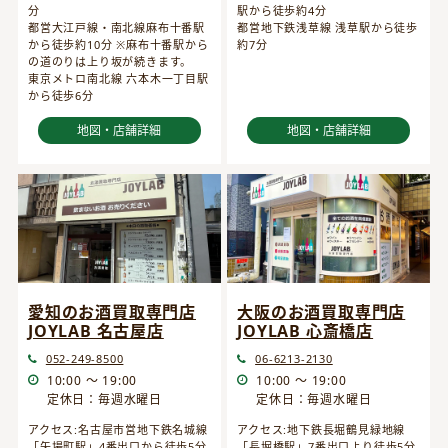
分
駅から徒歩約4分
都営大江戸線・南北線麻布十番駅
都営地下鉄浅草線 浅草駅から徒歩
から徒歩約10分 ※麻布十番駅から
約7分
の道のりは上り坂が続きます。
東京メトロ南北線 六本木一丁目駅
から徒歩6分
地図・店舗詳細
地図・店舗詳細
愛知のお酒買取専門店
大阪のお酒買取専門店
JOYLAB 名古屋店
JOYLAB 心斎橋店
052-249-8500
06-6213-2130
10:00 ～ 19:00
10:00 ～ 19:00
定休日：毎週水曜日
定休日：毎週水曜日
アクセス:名古屋市営地下鉄名城線
アクセス:地下鉄長堀鶴見緑地線
「矢場町駅」4番出口から徒歩5分
「長堀橋駅」7番出口より徒歩5分