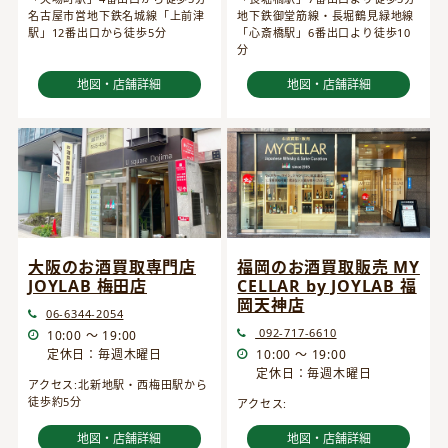
名古屋市営地下鉄名城線「上前津
地下鉄御堂筋線・長堀鶴見緑地線
駅」12番出口から徒歩5分
「心斎橋駅」6番出口より徒歩10
分
地図・店舗詳細
地図・店舗詳細
大阪のお酒買取専門店
福岡のお酒買取販売 MY
JOYLAB 梅田店
CELLAR by JOYLAB 福
岡天神店
06-6344-2054
092-717-6610
10:00 ～ 19:00
定休日：毎週木曜日
10:00 ～ 19:00
定休日：毎週木曜日
アクセス:北新地駅・西梅田駅から
徒歩約5分
アクセス:
地図・店舗詳細
地図・店舗詳細