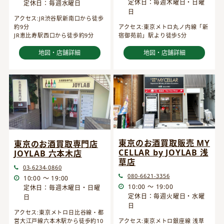
定休日：毎週木曜日・日曜
定休日：毎週水曜日
日
アクセス:JR渋谷駅新南口から徒歩
約9分
アクセス:東京メトロ丸ノ内線「新
JR恵比寿駅西口から徒歩約9分
宿御苑前」駅より徒歩5分
地図・店舗詳細
地図・店舗詳細
東京のお酒買取販売 MY
東京のお酒買取専門店
CELLAR by JOYLAB 浅
JOYLAB 六本木店
草店
03-6234-0860
080-6621-3356
10:00 ～ 19:00
10:00 ～ 19:00
定休日：毎週木曜日・日曜
定休日：毎週火曜日・水曜
日
日
アクセス:東京メトロ日比谷線・都
営大江戸線六本木駅から徒歩約10
アクセス:東京メトロ銀座線 浅草