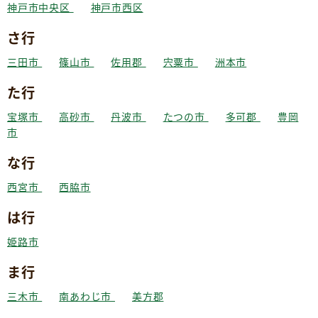
神戸市中央区
神戸市西区
さ行
三田市
篠山市
佐用郡
宍粟市
洲本市
た行
宝塚市
高砂市
丹波市
たつの市
多可郡
豊岡
市
な行
西宮市
西脇市
は行
姫路市
ま行
三木市
南あわじ市
美方郡