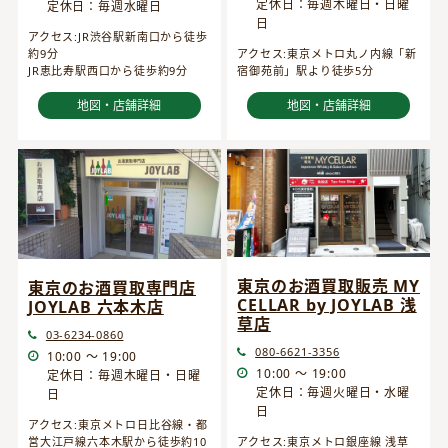
定休日：毎週木曜日・日曜
定休日：毎週水曜日
日
アクセス:JR渋谷駅新南口から徒歩
約9分
アクセス:東京メトロ丸ノ内線「新
JR恵比寿駅西口から徒歩約9分
宿御苑前」駅より徒歩5分
地図・店舗詳細
地図・店舗詳細
東京のお酒買取販売 MY
東京のお酒買取専門店
CELLAR by JOYLAB 浅
JOYLAB 六本木店
草店
03-6234-0860
080-6621-3356
10:00 ～ 19:00
10:00 ～ 19:00
定休日：毎週木曜日・日曜
定休日：毎週火曜日・水曜
日
日
アクセス:東京メトロ日比谷線・都
営大江戸線六本木駅から徒歩約10
アクセス:東京メトロ銀座線 浅草