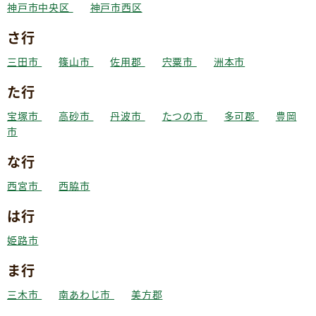
神戸市中央区
神戸市西区
さ行
三田市
篠山市
佐用郡
宍粟市
洲本市
た行
宝塚市
高砂市
丹波市
たつの市
多可郡
豊岡
市
な行
西宮市
西脇市
は行
姫路市
ま行
三木市
南あわじ市
美方郡