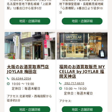
名古屋市営地下鉄名城線「上前津
地下鉄御堂筋線・長堀鶴見緑地線
駅」12番出口から徒歩5分
「心斎橋駅」6番出口より徒歩10
分
地図・店舗詳細
地図・店舗詳細
大阪のお酒買取専門店
福岡のお酒買取販売 MY
JOYLAB 梅田店
CELLAR by JOYLAB 福
岡天神店
06-6344-2054
092-717-6610
10:00 ～ 19:00
定休日：毎週木曜日
10:00 ～ 19:00
定休日：毎週木曜日
アクセス:北新地駅・西梅田駅から
徒歩約5分
アクセス:
地図・店舗詳細
地図・店舗詳細