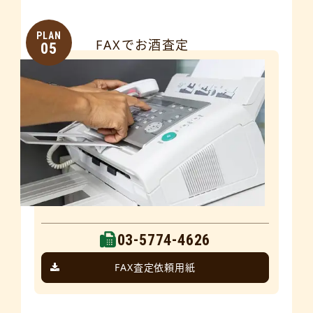
PLAN
FAXでお酒査定
05
03-5774-4626
FAX査定依頼用紙