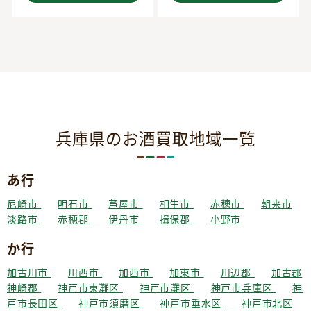
兵庫県のお酒買取地域一覧
あ行
尼崎市
明石市
芦屋市
相生市
赤穂市
朝来市
淡路市
赤穂郡
伊丹市
揖保郡
小野市
か行
加古川市
川西市
加西市
加東市
川辺郡
加古郡
神崎郡
神戸市東灘区
神戸市灘区
神戸市兵庫区
神
戸市長田区
神戸市須磨区
神戸市垂水区
神戸市北区