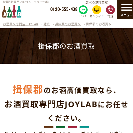
お酒買取専門店JOYLAB(ジョイラボ)
選べる無料査定
0120-555-438
メニュ
LINE
オンライン
電話
お酒買取専門店 JOYLAB
›
地域
›
兵庫県のお酒買取
›
揖保郡のお酒買取
揖保郡のお酒買取
揖保郡
のお酒高価買取なら、
お酒買取専門店JOYLAB
にお任せ
ください。