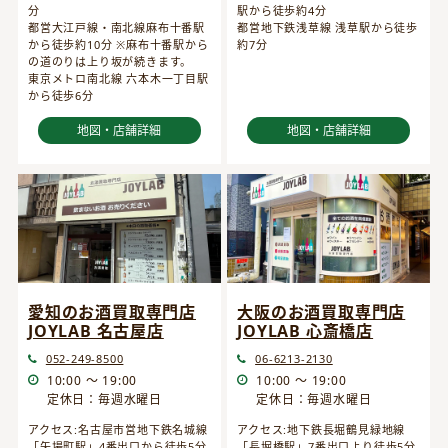
分
駅から徒歩約4分
都営大江戸線・南北線麻布十番駅
都営地下鉄浅草線 浅草駅から徒歩
から徒歩約10分 ※麻布十番駅から
約7分
の道のりは上り坂が続きます。
東京メトロ南北線 六本木一丁目駅
から徒歩6分
地図・店舗詳細
地図・店舗詳細
愛知のお酒買取専門店
大阪のお酒買取専門店
JOYLAB 名古屋店
JOYLAB 心斎橋店
052-249-8500
06-6213-2130
10:00 ～ 19:00
10:00 ～ 19:00
定休日：毎週水曜日
定休日：毎週水曜日
アクセス:名古屋市営地下鉄名城線
アクセス:地下鉄長堀鶴見緑地線
「矢場町駅」4番出口から徒歩5分
「長堀橋駅」7番出口より徒歩5分