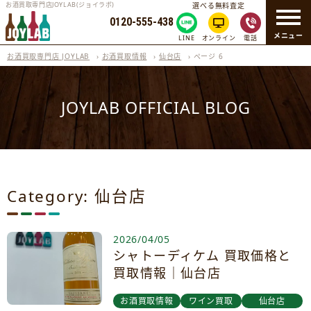
お酒買取専門店JOYLAB(ジョイラボ)
選べる無料査定
0120-555-438
メニュー
LINE
オンライン
電話
お酒買取専門店 JOYLAB
›
お酒買取情報
›
仙台店
›
ページ 6
JOYLAB OFFICIAL BLOG
Category: 仙台店
2026/04/05
シャトーディケム 買取価格と
買取情報｜仙台店
お酒買取情報
ワイン買取
仙台店