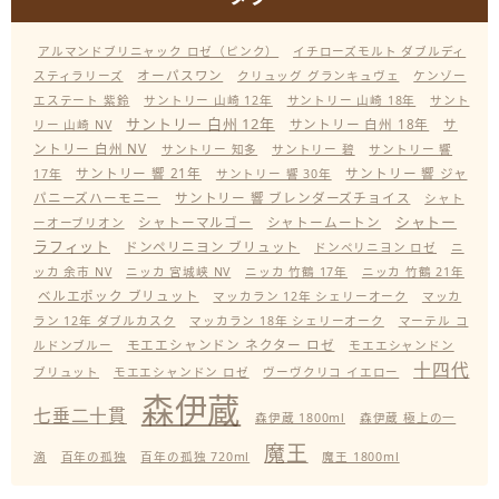
アルマンドブリニャック ロゼ（ピンク）
イチローズモルト ダブルディ
オーパスワン
スティラリーズ
クリュッグ グランキュヴェ
ケンゾー
エステート 紫鈴
サントリー 山崎 12年
サントリー 山崎 18年
サント
サントリー 白州 12年
サントリー 白州 18年
サ
リー 山崎 NV
ントリー 白州 NV
サントリー 知多
サントリー 碧
サントリー 響
サントリー 響 21年
サントリー 響 ジャ
17年
サントリー 響 30年
パニーズハーモニー
サントリー 響 ブレンダーズチョイス
シャト
シャトー
シャトーマルゴー
シャトームートン
ーオーブリオン
ラフィット
ドンペリニヨン ブリュット
ドンペリニヨン ロゼ
ニ
ッカ 余市 NV
ニッカ 宮城峡 NV
ニッカ 竹鶴 17年
ニッカ 竹鶴 21年
ベルエポック ブリュット
マッカラン 12年 シェリーオーク
マッカ
ラン 12年 ダブルカスク
マッカラン 18年 シェリーオーク
マーテル コ
モエエシャンドン ネクター ロゼ
ルドンブルー
モエエシャンドン
十四代
ブリュット
モエエシャンドン ロゼ
ヴーヴクリコ イエロー
森伊蔵
七垂二十貫
森伊蔵 1800ml
森伊蔵 極上の一
魔王
滴
百年の孤独
百年の孤独 720ml
魔王 1800ml