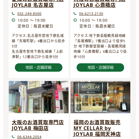
JOYLAB 名古屋店
JOYLAB 心斎橋店
052-249-8500
06-6213-2130
10:00 ～ 19:00
10:00 ～ 19:00
定休日：毎週水曜日
定休日：毎週水曜日
アクセス:名古屋市営地下鉄名城
アクセス:地下鉄長堀鶴見緑地線
線「矢場町駅」4番出口から徒歩
「長堀橋駅」7番出口より徒歩5
5分
分 地下鉄御堂筋線・長堀鶴見緑
名古屋市営地下鉄名城線「上前
地線「心斎橋駅」6番出口より徒
津駅」12番出口から徒歩5分
歩10分
地図・店舗詳細
地図・店舗詳細
大阪のお酒買取専門店
福岡のお酒買取販売
JOYLAB 梅田店
MY CELLAR by
JOYLAB 福岡天神店
06-6344-2054