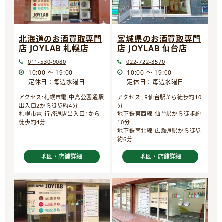
宮城県のお酒買取専門
北海道のお酒買取専門
店 JOYLAB 仙台店
店 JOYLAB 札幌店
022-722-3570
011-530-9080
10:00 ～ 19:00
10:00 ～ 19:00
定休日：毎週水曜日
定休日：毎週水曜日
アクセス:JR仙台駅から徒歩約10
アクセス:札幌市電 中島公園通駅
分
出入口2から徒歩約4分
地下鉄東西線 仙台駅から徒歩約
札幌市電 行啓通駅出入口1から
10分
徒歩約4分
地下鉄南北線 広瀬通駅から徒歩
約6分
地図・店舗詳細
地図・店舗詳細