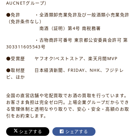
AUCNETグループ）
●免許 ・全酒類卸売業免許及び一般酒類小売業免許
（免許条件なし）
南酒（証明）第4号 南税務署
・古物商許可番号 東京都公安委員会許可 第
303311605543号
●受賞歴 ヤフオク!ベストストア、楽天月間MVP
●取材歴 日本経済新聞、FRIDAY、NHK、フジテレ
ビ、ほか
全国の直営店舗や宅配買取でお酒の買取を行っています。
お客さま負担は完全ゼロ円。上場企業グループだからでき
る管理体制と透明なやり取りで、安心・安全・高額のお取
引をお約束します。
シェアする
シェアする