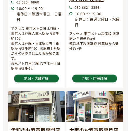
03-6234-0860
080-6621-3356
10:00 ～ 19:00
10:00 ～ 19:00
定休日：毎週木曜日・日曜
定休日：毎週火曜日・水曜
日
日
アクセス:東京メトロ日比谷線・
都営大江戸線六本木駅から徒歩
アクセス:東京メトロ銀座線 浅草
約10分
駅から徒歩約4分
都営大江戸線・南北線麻布十番
都営地下鉄浅草線 浅草駅から徒
駅から徒歩約10分 ※麻布十番駅
歩約7分
からの道のりは上り坂が続きま
す。
東京メトロ南北線 六本木一丁目
駅から徒歩6分
地図・店舗詳細
地図・店舗詳細
愛知のお酒買取専門店
大阪のお酒買取専門店