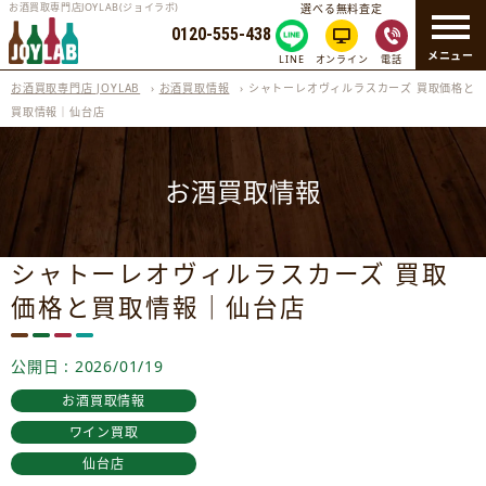
お酒買取専門店JOYLAB(ジョイラボ)
選べる無料査定
0120-555-438
メニュー
LINE
オンライン
電話
お酒買取専門店 JOYLAB
›
お酒買取情報
›
シャトーレオヴィルラスカーズ 買取価格と
買取情報｜仙台店
お酒買取情報
シャトーレオヴィルラスカーズ 買取
価格と買取情報｜仙台店
公開日 : 2026/01/19
お酒買取情報
ワイン買取
仙台店