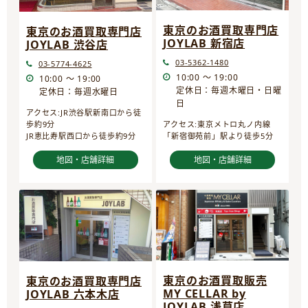
東京のお酒買取専門店
東京のお酒買取専門店
JOYLAB 新宿店
JOYLAB 渋谷店
03-5362-1480
03-5774-4625
10:00 ～ 19:00
10:00 ～ 19:00
定休日：毎週木曜日・日曜
定休日：毎週水曜日
日
アクセス:JR渋谷駅新南口から徒
歩約9分
アクセス:東京メトロ丸ノ内線
JR恵比寿駅西口から徒歩約9分
「新宿御苑前」駅より徒歩5分
地図・店舗詳細
地図・店舗詳細
東京のお酒買取販売
東京のお酒買取専門店
MY CELLAR by
JOYLAB 六本木店
JOYLAB 浅草店