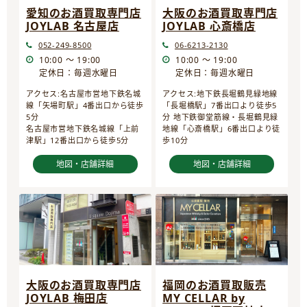
愛知のお酒買取専門店
大阪のお酒買取専門店
JOYLAB 名古屋店
JOYLAB 心斎橋店
052-249-8500
06-6213-2130
10:00 ～ 19:00
10:00 ～ 19:00
定休日：毎週水曜日
定休日：毎週水曜日
アクセス:名古屋市営地下鉄名城
アクセス:地下鉄長堀鶴見緑地線
線「矢場町駅」4番出口から徒歩
「長堀橋駅」7番出口より徒歩5
5分
分 地下鉄御堂筋線・長堀鶴見緑
名古屋市営地下鉄名城線「上前
地線「心斎橋駅」6番出口より徒
津駅」12番出口から徒歩5分
歩10分
地図・店舗詳細
地図・店舗詳細
大阪のお酒買取専門店
福岡のお酒買取販売
JOYLAB 梅田店
MY CELLAR by