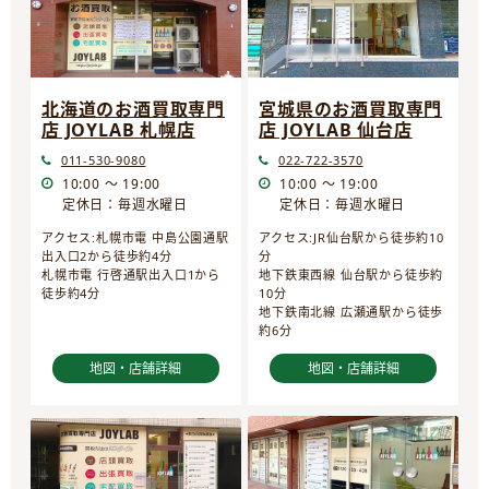
宮城県のお酒買取専門
北海道のお酒買取専門
店 JOYLAB 仙台店
店 JOYLAB 札幌店
022-722-3570
011-530-9080
10:00 ～ 19:00
10:00 ～ 19:00
定休日：毎週水曜日
定休日：毎週水曜日
アクセス:JR仙台駅から徒歩約10
アクセス:札幌市電 中島公園通駅
分
出入口2から徒歩約4分
地下鉄東西線 仙台駅から徒歩約
札幌市電 行啓通駅出入口1から
10分
徒歩約4分
地下鉄南北線 広瀬通駅から徒歩
約6分
地図・店舗詳細
地図・店舗詳細