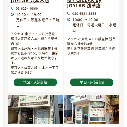
MY CELLAR by
JOYLAB 六本木店
JOYLAB 浅草店
03-6234-0860
080-6621-3356
10:00 ～ 19:00
10:00 ～ 19:00
定休日：毎週木曜日・日曜
定休日：毎週火曜日・水曜
日
日
アクセス:東京メトロ日比谷線・
都営大江戸線六本木駅から徒歩
アクセス:東京メトロ銀座線 浅草
約10分
駅から徒歩約4分
都営大江戸線・南北線麻布十番
都営地下鉄浅草線 浅草駅から徒
駅から徒歩約10分 ※麻布十番駅
歩約7分
からの道のりは上り坂が続きま
す。
東京メトロ南北線 六本木一丁目
駅から徒歩6分
地図・店舗詳細
地図・店舗詳細