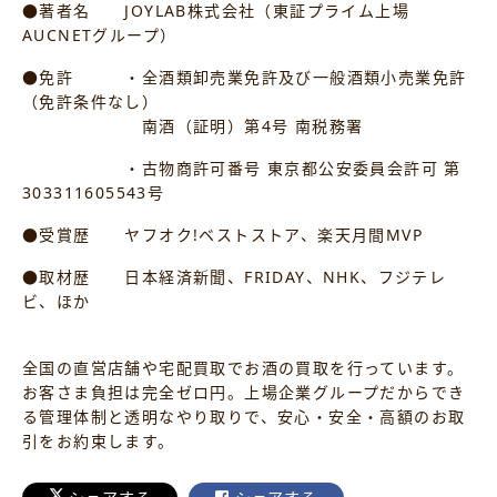
●著者名 JOYLAB株式会社（東証プライム上場
AUCNETグループ）
●免許 ・全酒類卸売業免許及び一般酒類小売業免許
（免許条件なし）
南酒（証明）第4号 南税務署
・古物商許可番号 東京都公安委員会許可 第
303311605543号
●受賞歴 ヤフオク!ベストストア、楽天月間MVP
●取材歴 日本経済新聞、FRIDAY、NHK、フジテレ
ビ、ほか
全国の直営店舗や宅配買取でお酒の買取を行っています。
お客さま負担は完全ゼロ円。上場企業グループだからでき
る管理体制と透明なやり取りで、安心・安全・高額のお取
引をお約束します。