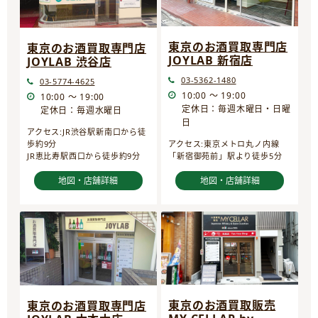
東京のお酒買取専門店
東京のお酒買取専門店
JOYLAB 新宿店
JOYLAB 渋谷店
03-5362-1480
03-5774-4625
10:00 ～ 19:00
10:00 ～ 19:00
定休日：毎週木曜日・日曜
定休日：毎週水曜日
日
アクセス:JR渋谷駅新南口から徒
歩約9分
アクセス:東京メトロ丸ノ内線
JR恵比寿駅西口から徒歩約9分
「新宿御苑前」駅より徒歩5分
地図・店舗詳細
地図・店舗詳細
東京のお酒買取販売
東京のお酒買取専門店