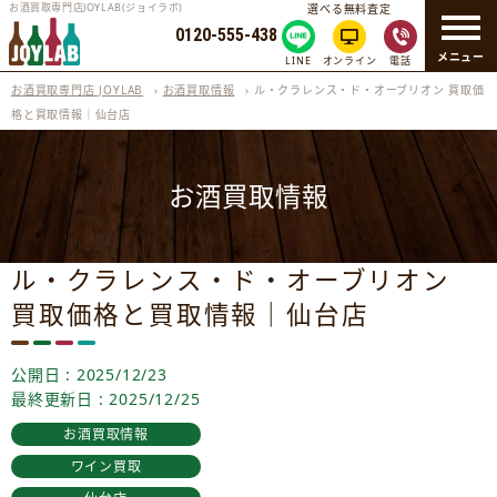
お酒買取専門店JOYLAB(ジョイラボ)
選べる無料査定
0120-555-438
メニュー
LINE
オンライン
電話
お酒買取専門店 JOYLAB
›
お酒買取情報
›
ル・クラレンス・ド・オーブリオン 買取価
格と買取情報｜仙台店
お酒買取情報
ル・クラレンス・ド・オーブリオン
買取価格と買取情報｜仙台店
公開日 : 2025/12/23
最終更新日 : 2025/12/25
お酒買取情報
ワイン買取