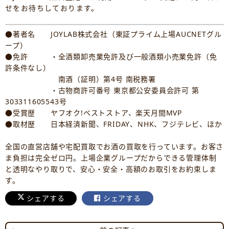
せをお待ちしております。
●著者名 JOYLAB株式会社（東証プライム上場AUCNETグル
ープ）
●免許 ・全酒類卸売業免許及び一般酒類小売業免許（免
許条件なし）
南酒（証明）第4号 南税務署
・古物商許可番号 東京都公安委員会許可 第
303311605543号
●受賞歴 ヤフオク!ベストストア、楽天月間MVP
●取材歴 日本経済新聞、FRIDAY、NHK、フジテレビ、ほか
全国の直営店舗や宅配買取でお酒の買取を行っています。お客さ
ま負担は完全ゼロ円。上場企業グループだからできる管理体制
と透明なやり取りで、安心・安全・高額のお取引をお約束しま
す。
シェアする
シェアする