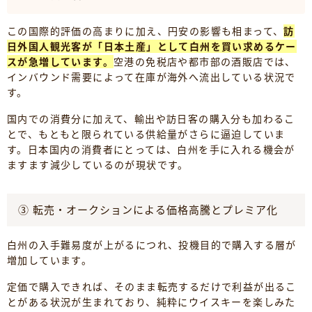
この国際的評価の高まりに加え、円安の影響も相まって、
訪
日外国人観光客が「日本土産」として白州を買い求めるケー
スが急増しています。
空港の免税店や都市部の酒販店では、
インバウンド需要によって在庫が海外へ流出している状況で
す。
国内での消費分に加えて、輸出や訪日客の購入分も加わるこ
とで、もともと限られている供給量がさらに逼迫していま
す。日本国内の消費者にとっては、白州を手に入れる機会が
ますます減少しているのが現状です。
③ 転売・オークションによる価格高騰とプレミア化
白州の入手難易度が上がるにつれ、投機目的で購入する層が
増加しています。
定価で購入できれば、そのまま転売するだけで利益が出るこ
とがある状況が生まれており、純粋にウイスキーを楽しみた