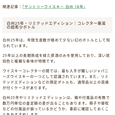
関連記事：
｢サントリーウイスキー 白州 18年｣
白州25年・リミテッドエディション｜コレクター垂涎
の超希少ボトル
白州25年は、年間生産数が極めて少ない幻のボトルとして知
られています。
25年以上の長期熟成を経た原酒のみを使用しており、深い琥
珀色と複雑な香味が特徴です。
ウイスキーコレクターの間では、最も入手が難しいジャパニ
ーズウイスキーの一つとして認識されています。また、リミ
テッドエディションなどの限定ボトルも、通常品以上の高値
が付くケースがあります。
白州25年やリミテッドエディションは、箱や付属品の有無で
数万円単位の査定額の差が出ることもあります。冊子や替栓
などの付属品が揃っているかどうか、事前に確認しておくこ
とをおすすめします。