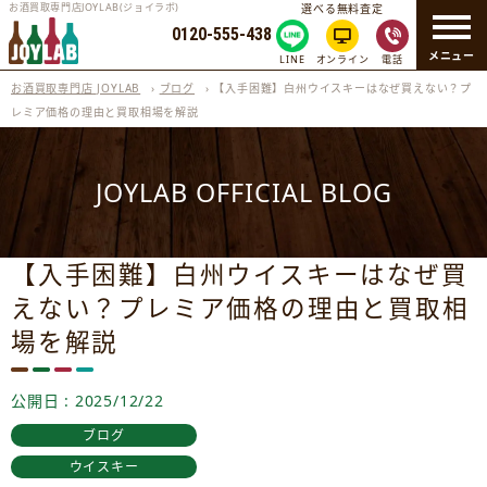
お酒買取専門店JOYLAB(ジョイラボ)
選べる無料査定
0120-555-438
メニュー
LINE
オンライン
電話
お酒買取専門店 JOYLAB
›
ブログ
›
【入手困難】白州ウイスキーはなぜ買えない？プ
レミア価格の理由と買取相場を解説
JOYLAB OFFICIAL BLOG
【入手困難】白州ウイスキーはなぜ買
えない？プレミア価格の理由と買取相
場を解説
公開日 : 2025/12/22
ブログ
ウイスキー