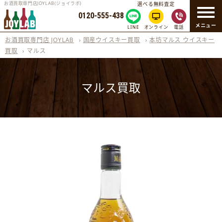
お酒買取専門店JOYLAB(ジョイラボ)
選べる無料査定
0120-555-438
メニュー
LINE
オンライン
電話
お酒買取専門店 JOYLAB
›
国産ウイスキー買取
›
本坊マルス ウイスキー
買取
›
マルス
マルス買取