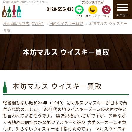
お酒買取専門店JOYLAB(ジョイラボ)
選べる無料査定
0120-555-438
メニュー
LINE
オンライン
電話
お酒買取専門店 JOYLAB
›
国産ウイスキー買取
›
本坊マルス ウイスキー
買取
本坊マルス ウイスキー買取
本坊マルス ウイスキー買取
戦後間もない昭和24年（1949）にマルスウィスキーが日本で蒸
留され始めました。 80年代の地ウイスキーブームの火付け役と
も言われているそうです。 製造規模が小さいですが、少量なが
らも地道に個性豊かな地ウィスキーを造り 大手メーカーにも負
けず、劣らないウィスキーを手掛けたのです。 マルスウイスキ