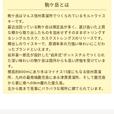
駒ケ岳とは
駒ケ岳はマルス信州蒸溜所でつくられているモルトウイス
キーです。
最近出回っている駒ケ岳は限定品が多く、選び抜いた上質
な樽から取り出したものを加水せずそのままボトリングす
るシングルカスク、カスクストレングスのリリースです。
樽出しのウイスキーで、原酒本来の力強い味わいにこだわ
ったブランドといえます。
岩井喜一郎氏が設計した“岩井式”ポットスチルでつくられ
た深い味わいの駒ケ岳は国外からも高い評価を受けていま
す。
標高約800mにあり冬はマイナス15度にもなる信州蒸溜
所、九州の最南端鹿児島にある津貫蒸溜所、そして鹿児島
から更に南へ60km離れた屋久島。
北から南まで見事にバラバラな場所に建てられています。