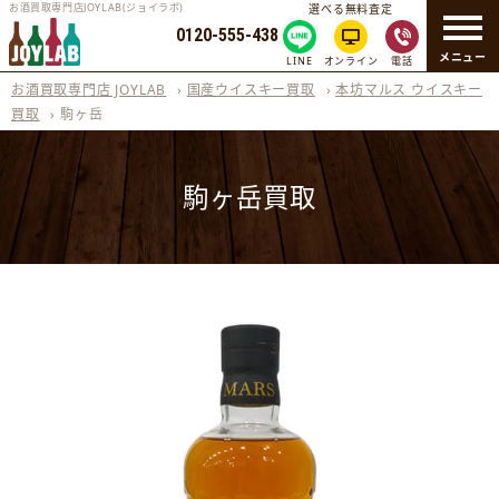
お酒買取専門店JOYLAB(ジョイラボ)
選べる無料査定
0120-555-438
メニュー
LINE
オンライン
電話
お酒買取専門店 JOYLAB
›
国産ウイスキー買取
›
本坊マルス ウイスキー
買取
›
駒ヶ岳
駒ヶ岳買取