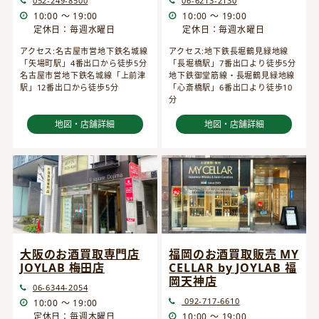
052-249-8500
06-6213-2130
10:00 ～ 19:00
10:00 ～ 19:00
定休日：毎週水曜日
定休日：毎週水曜日
アクセス:名古屋市営地下鉄名城線
アクセス:地下鉄長堀鶴見緑地線
「矢場町駅」4番出口から徒歩5分
「長堀橋駅」7番出口より徒歩5分
名古屋市営地下鉄名城線「上前津
地下鉄御堂筋線・長堀鶴見緑地線
駅」12番出口から徒歩5分
「心斎橋駅」6番出口より徒歩10
分
地図・店舗詳細
地図・店舗詳細
大阪のお酒買取専門店
福岡のお酒買取販売 MY
JOYLAB 梅田店
CELLAR by JOYLAB 福
岡天神店
06-6344-2054
092-717-6610
10:00 ～ 19:00
定休日：毎週木曜日
10:00 ～ 19:00