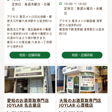
10:00 ～ 19:00
定休日：毎週木曜日・日曜
定休日：毎週火曜日・水曜
日
日
アクセス:東京メトロ日比谷線・都
営大江戸線六本木駅から徒歩約10
アクセス:東京メトロ銀座線 浅草
分
駅から徒歩約4分
都営大江戸線・南北線麻布十番駅
都営地下鉄浅草線 浅草駅から徒歩
から徒歩約10分 ※麻布十番駅から
約7分
の道のりは上り坂が続きます。
東京メトロ南北線 六本木一丁目駅
から徒歩6分
地図・店舗詳細
地図・店舗詳細
愛知のお酒買取専門店
大阪のお酒買取専門店
JOYLAB 名古屋店
JOYLAB 心斎橋店