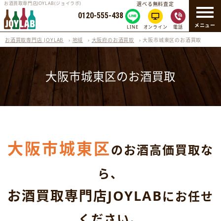
お酒買取専門店JOYLAB(ジョイラボ)
選べる無料査定
0120-555-438
メニュー
LINE
オンライン
電話
お酒買取専門店 JOYLAB
›
地域
›
大阪府のお酒買取
›
大阪市城東区のお酒買取
大阪市城東区のお酒買取
大阪市城東区
のお酒高価買取な
ら、
お酒買取専門店JOYLAB
にお任せ
ください。