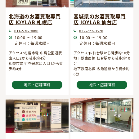
宮城県のお酒買取専門
北海道のお酒買取専門
店 JOYLAB 仙台店
店 JOYLAB 札幌店
022-722-3570
011-530-9080
10:00 ～ 19:00
10:00 ～ 19:00
定休日：毎週水曜日
定休日：毎週水曜日
アクセス:JR仙台駅から徒歩約10分
アクセス:札幌市電 中島公園通駅
地下鉄東西線 仙台駅から徒歩約10
出入口2から徒歩約4分
分
札幌市電 行啓通駅出入口1から徒
地下鉄南北線 広瀬通駅から徒歩約
歩約4分
6分
地図・店舗詳細
地図・店舗詳細