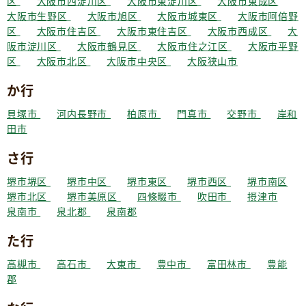
区
大阪市西淀川区
大阪市東淀川区
大阪市東成区
大阪市生野区
大阪市旭区
大阪市城東区
大阪市阿倍野
区
大阪市住吉区
大阪市東住吉区
大阪市西成区
大
阪市淀川区
大阪市鶴見区
大阪市住之江区
大阪市平野
区
大阪市北区
大阪市中央区
大阪狭山市
か行
貝塚市
河内長野市
柏原市
門真市
交野市
岸和
田市
さ行
堺市堺区
堺市中区
堺市東区
堺市西区
堺市南区
堺市北区
堺市美原区
四條畷市
吹田市
摂津市
泉南市
泉北郡
泉南郡
た行
高槻市
高石市
大東市
豊中市
富田林市
豊能
郡