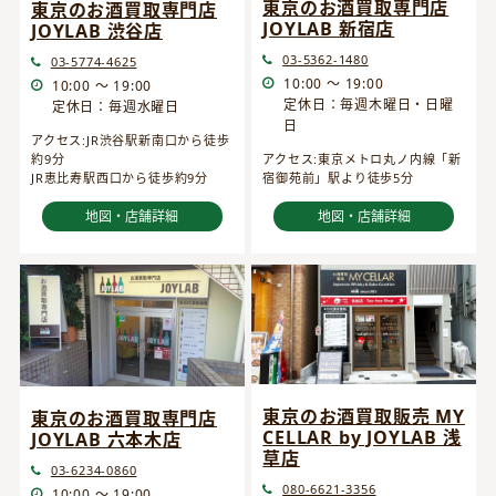
東京のお酒買取専門店
東京のお酒買取専門店
JOYLAB 新宿店
JOYLAB 渋谷店
03-5362-1480
03-5774-4625
10:00 ～ 19:00
10:00 ～ 19:00
定休日：毎週木曜日・日曜
定休日：毎週水曜日
日
アクセス:JR渋谷駅新南口から徒歩
約9分
アクセス:東京メトロ丸ノ内線「新
JR恵比寿駅西口から徒歩約9分
宿御苑前」駅より徒歩5分
地図・店舗詳細
地図・店舗詳細
東京のお酒買取販売 MY
東京のお酒買取専門店
CELLAR by JOYLAB 浅
JOYLAB 六本木店
草店
03-6234-0860
080-6621-3356
10:00 ～ 19:00