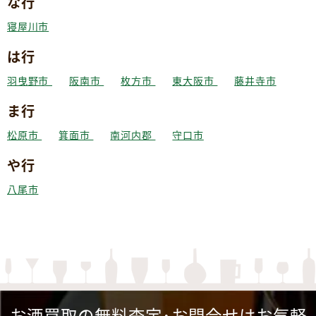
な行
寝屋川市
は行
羽曳野市
阪南市
枚方市
東大阪市
藤井寺市
ま行
松原市
箕面市
南河内郡
守口市
や行
八尾市
お酒買取の無料査定･お問合せはお気軽