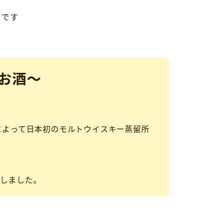
アです
お酒～
。
ス)によって日本初のモルトウイスキー蒸留所
。
賞しました。