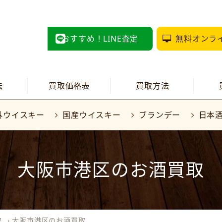
おすすめ！LINE査定
無料オンラ
法
買取価格表
買取方法
外ウイスキー
国産ウイスキー
ブランデー
日本
大阪市港区のお酒買取
取
›
大阪市港区のお酒買取