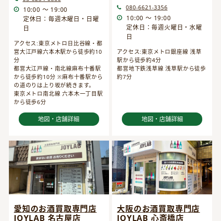
080-6621-3356
10:00 ～ 19:00
10:00 ～ 19:00
定休日：毎週木曜日・日曜
定休日：毎週火曜日・水曜
日
日
アクセス:東京メトロ日比谷線・都
営大江戸線六本木駅から徒歩約10
アクセス:東京メトロ銀座線 浅草
分
駅から徒歩約4分
都営大江戸線・南北線麻布十番駅
都営地下鉄浅草線 浅草駅から徒歩
から徒歩約10分 ※麻布十番駅から
約7分
の道のりは上り坂が続きます。
東京メトロ南北線 六本木一丁目駅
から徒歩6分
地図・店舗詳細
地図・店舗詳細
愛知のお酒買取専門店
大阪のお酒買取専門店
JOYLAB 名古屋店
JOYLAB 心斎橋店