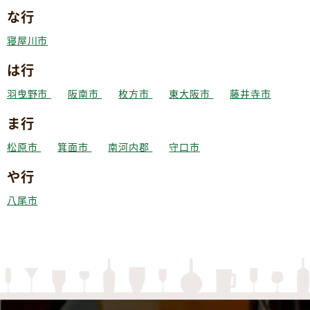
な行
寝屋川市
は行
羽曳野市
阪南市
枚方市
東大阪市
藤井寺市
ま行
松原市
箕面市
南河内郡
守口市
や行
八尾市