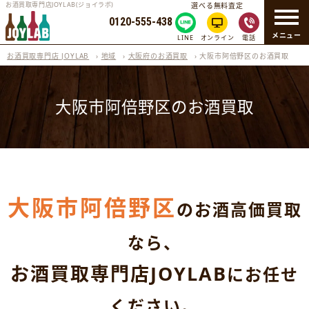
お酒買取専門店JOYLAB(ジョイラボ)
選べる無料査定
0120-555-438
メニュー
LINE
オンライン
電話
お酒買取専門店 JOYLAB
›
地域
›
大阪府のお酒買取
›
大阪市阿倍野区のお酒買取
大阪市阿倍野区のお酒買取
大阪市阿倍野区
のお酒高価買取
なら、
お酒買取専門店JOYLAB
にお任せ
ください。