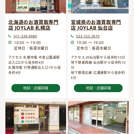
宮城県のお酒買取専門
北海道のお酒買取専門
店 JOYLAB 仙台店
店 JOYLAB 札幌店
022-722-3570
011-530-9080
10:00 ～ 19:00
10:00 ～ 19:00
定休日：毎週水曜日
定休日：毎週水曜日
アクセス:JR仙台駅から徒歩約10分
アクセス:札幌市電 中島公園通駅
地下鉄東西線 仙台駅から徒歩約10
出入口2から徒歩約4分
分
札幌市電 行啓通駅出入口1から徒
地下鉄南北線 広瀬通駅から徒歩約
歩約4分
6分
地図・店舗詳細
地図・店舗詳細