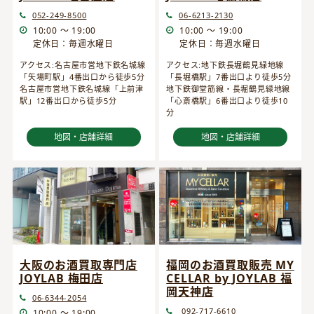
052-249-8500
06-6213-2130
10:00 ～ 19:00
10:00 ～ 19:00
定休日：毎週水曜日
定休日：毎週水曜日
アクセス:名古屋市営地下鉄名城線
アクセス:地下鉄長堀鶴見緑地線
「矢場町駅」4番出口から徒歩5分
「長堀橋駅」7番出口より徒歩5分
名古屋市営地下鉄名城線「上前津
地下鉄御堂筋線・長堀鶴見緑地線
駅」12番出口から徒歩5分
「心斎橋駅」6番出口より徒歩10
分
地図・店舗詳細
地図・店舗詳細
大阪のお酒買取専門店
福岡のお酒買取販売 MY
JOYLAB 梅田店
CELLAR by JOYLAB 福
岡天神店
06-6344-2054
092-717-6610
10:00 ～ 19:00