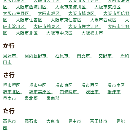
大阪市港区
大阪市大正区
大阪市天王寺区
大阪市浪速
区
大阪市西淀川区
大阪市東淀川区
大阪市東成区
大阪市生野区
大阪市旭区
大阪市城東区
大阪市阿倍野
区
大阪市住吉区
大阪市東住吉区
大阪市西成区
大
阪市淀川区
大阪市鶴見区
大阪市住之江区
大阪市平野
区
大阪市北区
大阪市中央区
大阪狭山市
か行
貝塚市
河内長野市
柏原市
門真市
交野市
岸和
田市
さ行
堺市堺区
堺市中区
堺市東区
堺市西区
堺市南区
堺市北区
堺市美原区
四條畷市
吹田市
摂津市
泉南市
泉北郡
泉南郡
た行
高槻市
高石市
大東市
豊中市
富田林市
豊能
郡