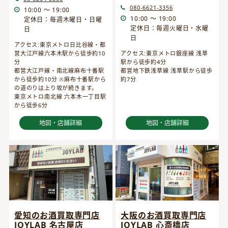
080-6621-3356
10:00 ～ 19:00
10:00 ～ 19:00
定休日：毎週木曜日・日曜
定休日：毎週火曜日・水曜
日
日
アクセス:東京メトロ日比谷線・都
営大江戸線六本木駅から徒歩約10
アクセス:東京メトロ銀座線 浅草
分
駅から徒歩約4分
都営大江戸線・南北線麻布十番駅
都営地下鉄浅草線 浅草駅から徒歩
から徒歩約10分 ※麻布十番駅から
約7分
の道のりは上り坂が続きます。
東京メトロ南北線 六本木一丁目駅
から徒歩6分
地図・店舗詳細
地図・店舗詳細
愛知のお酒買取専門店
大阪のお酒買取専門店
JOYLAB 名古屋店
JOYLAB 心斎橋店