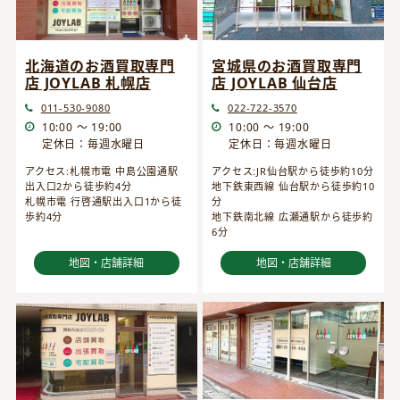
宮城県のお酒買取専門
北海道のお酒買取専門
店 JOYLAB 仙台店
店 JOYLAB 札幌店
022-722-3570
011-530-9080
10:00 ～ 19:00
10:00 ～ 19:00
定休日：毎週水曜日
定休日：毎週水曜日
アクセス:JR仙台駅から徒歩約10分
アクセス:札幌市電 中島公園通駅
地下鉄東西線 仙台駅から徒歩約10
出入口2から徒歩約4分
分
札幌市電 行啓通駅出入口1から徒
地下鉄南北線 広瀬通駅から徒歩約
歩約4分
6分
地図・店舗詳細
地図・店舗詳細