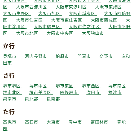
大阪市港区
大阪市大正区
大阪市天王寺区
大阪市浪速
区
大阪市西淀川区
大阪市東淀川区
大阪市東成区
大阪市生野区
大阪市旭区
大阪市城東区
大阪市阿倍野
区
大阪市住吉区
大阪市東住吉区
大阪市西成区
大
阪市淀川区
大阪市鶴見区
大阪市住之江区
大阪市平野
区
大阪市北区
大阪市中央区
大阪狭山市
か行
貝塚市
河内長野市
柏原市
門真市
交野市
岸和
田市
さ行
堺市堺区
堺市中区
堺市東区
堺市西区
堺市南区
堺市北区
堺市美原区
四條畷市
吹田市
摂津市
泉南市
泉北郡
泉南郡
た行
高槻市
高石市
大東市
豊中市
富田林市
豊能
郡