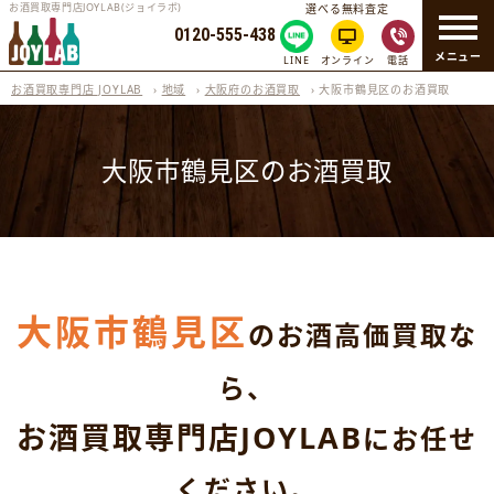
お酒買取専門店JOYLAB(ジョイラボ)
選べる無料査定
0120-555-438
メニュー
LINE
オンライン
電話
お酒買取専門店 JOYLAB
›
地域
›
大阪府のお酒買取
›
大阪市鶴見区のお酒買取
大阪市鶴見区のお酒買取
大阪市鶴見区
のお酒高価買取な
ら、
お酒買取専門店JOYLAB
にお任せ
ください。