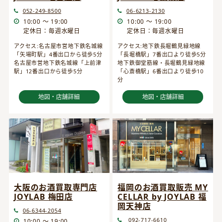
052-249-8500
06-6213-2130
10:00 ～ 19:00
10:00 ～ 19:00
定休日：毎週水曜日
定休日：毎週水曜日
アクセス:名古屋市営地下鉄名城線
アクセス:地下鉄長堀鶴見緑地線
「矢場町駅」4番出口から徒歩5分
「長堀橋駅」7番出口より徒歩5分
名古屋市営地下鉄名城線「上前津
地下鉄御堂筋線・長堀鶴見緑地線
駅」12番出口から徒歩5分
「心斎橋駅」6番出口より徒歩10
分
地図・店舗詳細
地図・店舗詳細
大阪のお酒買取専門店
福岡のお酒買取販売 MY
JOYLAB 梅田店
CELLAR by JOYLAB 福
岡天神店
06-6344-2054
092-717-6610
10:00 ～ 19:00