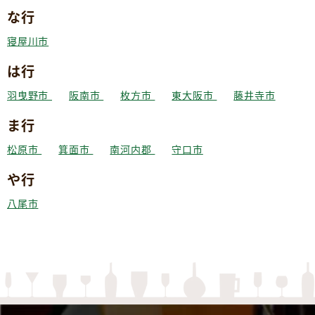
な行
寝屋川市
は行
羽曳野市
阪南市
枚方市
東大阪市
藤井寺市
ま行
松原市
箕面市
南河内郡
守口市
や行
八尾市