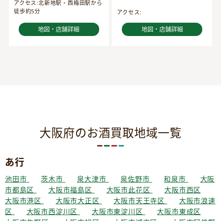
アクセス:北新地駅・西梅田駅から
徒歩約5分
アクセス:
地図・店舗詳細
地図・店舗詳細
大阪府のお酒買取地域一覧
あ行
池田市
茨木市
泉大津市
泉佐野市
和泉市
大阪
市都島区
大阪市福島区
大阪市此花区
大阪市西区
大阪市港区
大阪市大正区
大阪市天王寺区
大阪市浪速
区
大阪市西淀川区
大阪市東淀川区
大阪市東成区