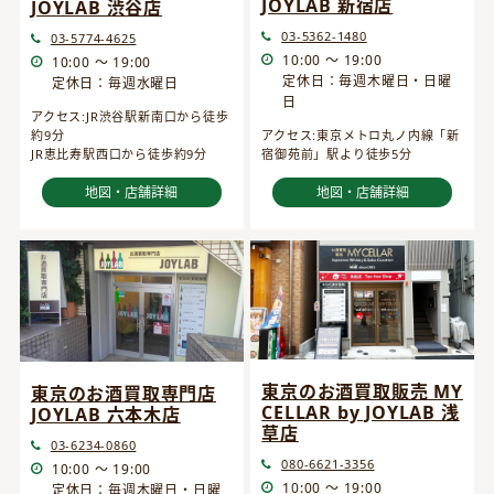
JOYLAB 新宿店
JOYLAB 渋谷店
03-5362-1480
03-5774-4625
10:00 ～ 19:00
10:00 ～ 19:00
定休日：毎週木曜日・日曜
定休日：毎週水曜日
日
アクセス:JR渋谷駅新南口から徒歩
約9分
アクセス:東京メトロ丸ノ内線「新
JR恵比寿駅西口から徒歩約9分
宿御苑前」駅より徒歩5分
地図・店舗詳細
地図・店舗詳細
東京のお酒買取販売 MY
東京のお酒買取専門店
CELLAR by JOYLAB 浅
JOYLAB 六本木店
草店
03-6234-0860
080-6621-3356
10:00 ～ 19:00
10:00 ～ 19:00
定休日：毎週木曜日・日曜