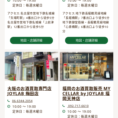
10:00 ～ 19:00
10:00 ～ 19:00
定休日：毎週水曜日
定休日：毎週水曜日
アクセス:名古屋市営地下鉄名城線
アクセス:地下鉄長堀鶴見緑地線
「矢場町駅」4番出口から徒歩5分
「長堀橋駅」7番出口より徒歩5分
名古屋市営地下鉄名城線「上前津
地下鉄御堂筋線・長堀鶴見緑地線
駅」12番出口から徒歩5分
「心斎橋駅」6番出口より徒歩10
分
地図・店舗詳細
地図・店舗詳細
大阪のお酒買取専門店
福岡のお酒買取販売 MY
JOYLAB 梅田店
CELLAR by JOYLAB 福
岡天神店
06-6344-2054
092-717-6610
10:00 ～ 19:00
定休日：毎週木曜日
10:00 ～ 19:00
定休日：毎週木曜日