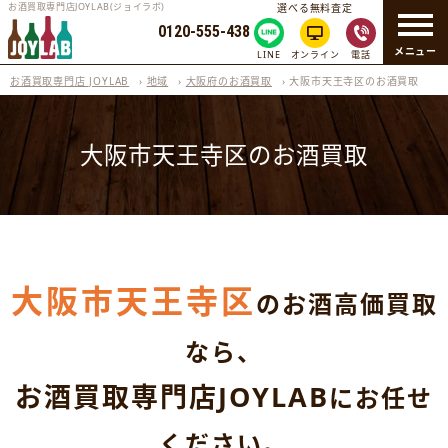
お酒買取専門店JOYLAB(ジョイラボ)
選べる無料査定
0120-555-438
メニュー
LINE
オンライン
電話
お酒買取専門店 JOYLAB
›
地域
›
大阪府のお酒買取
›
大阪市天王寺区のお酒買取
大阪市天王寺区のお酒買取
大阪市天王寺区
のお酒高価買取
なら、
お酒買取専門店JOYLAB
にお任せ
ください。