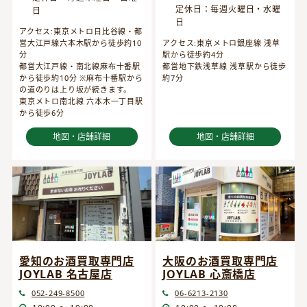
定休日：毎週火曜日・水曜
日
日
アクセス:東京メトロ日比谷線・都
営大江戸線六本木駅から徒歩約10
アクセス:東京メトロ銀座線 浅草
分
駅から徒歩約4分
都営大江戸線・南北線麻布十番駅
都営地下鉄浅草線 浅草駅から徒歩
から徒歩約10分 ※麻布十番駅から
約7分
の道のりは上り坂が続きます。
東京メトロ南北線 六本木一丁目駅
から徒歩6分
地図・店舗詳細
地図・店舗詳細
愛知のお酒買取専門店
大阪のお酒買取専門店
JOYLAB 名古屋店
JOYLAB 心斎橋店
052-249-8500
06-6213-2130