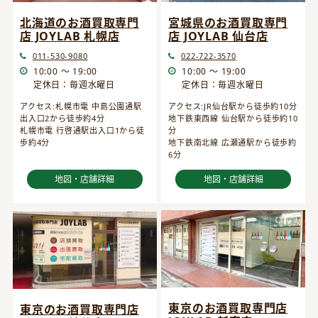
宮城県のお酒買取専門
北海道のお酒買取専門
店 JOYLAB 仙台店
店 JOYLAB 札幌店
022-722-3570
011-530-9080
10:00 ～ 19:00
10:00 ～ 19:00
定休日：毎週水曜日
定休日：毎週水曜日
アクセス:JR仙台駅から徒歩約10分
アクセス:札幌市電 中島公園通駅
地下鉄東西線 仙台駅から徒歩約10
出入口2から徒歩約4分
分
札幌市電 行啓通駅出入口1から徒
地下鉄南北線 広瀬通駅から徒歩約
歩約4分
6分
地図・店舗詳細
地図・店舗詳細
東京のお酒買取専門店
東京のお酒買取専門店