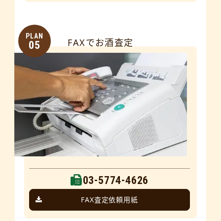
PLAN
FAXでお酒査定
05
03-5774-4626
FAX査定依頼用紙