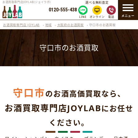
お酒買取専門店JOYLAB(ジョイラボ)
選べる無料査定
0120-555-438
メニュー
LINE
オンライン
電話
お酒買取専門店 JOYLAB
›
地域
›
大阪府のお酒買取
›
守口市のお酒買取
守口市のお酒買取
守口市
のお酒高価買取なら、
お酒買取専門店JOYLAB
にお任せ
ください。