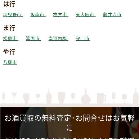
は行
羽曳野市
阪南市
枚方市
東大阪市
藤井寺市
ま行
松原市
箕面市
南河内郡
守口市
や行
八尾市
お酒買取の無料査定･お問合せはお気軽
に