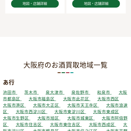
地図・店舗詳細
地図・店舗詳細
大阪府のお酒買取地域一覧
あ行
池田市
茨木市
泉大津市
泉佐野市
和泉市
大阪
市都島区
大阪市福島区
大阪市此花区
大阪市西区
大阪市港区
大阪市大正区
大阪市天王寺区
大阪市浪速
区
大阪市西淀川区
大阪市東淀川区
大阪市東成区
大阪市生野区
大阪市旭区
大阪市城東区
大阪市阿倍野
区
大阪市住吉区
大阪市東住吉区
大阪市西成区
大
阪市淀川区
大阪市鶴見区
大阪市住之江区
大阪市平野