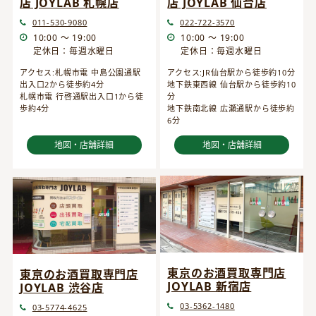
店 JOYLAB 仙台店
店 JOYLAB 札幌店
022-722-3570
011-530-9080
10:00 ～ 19:00
10:00 ～ 19:00
定休日：毎週水曜日
定休日：毎週水曜日
アクセス:JR仙台駅から徒歩約10分
アクセス:札幌市電 中島公園通駅
地下鉄東西線 仙台駅から徒歩約10
出入口2から徒歩約4分
分
札幌市電 行啓通駅出入口1から徒
地下鉄南北線 広瀬通駅から徒歩約
歩約4分
6分
地図・店舗詳細
地図・店舗詳細
東京のお酒買取専門店
東京のお酒買取専門店
JOYLAB 新宿店
JOYLAB 渋谷店
03-5362-1480
03-5774-4625