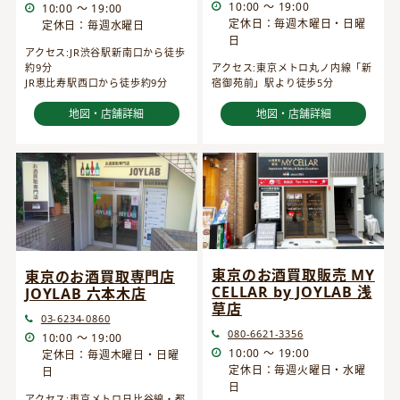
10:00 ～ 19:00
10:00 ～ 19:00
定休日：毎週木曜日・日曜
定休日：毎週水曜日
日
アクセス:JR渋谷駅新南口から徒歩
約9分
アクセス:東京メトロ丸ノ内線「新
JR恵比寿駅西口から徒歩約9分
宿御苑前」駅より徒歩5分
地図・店舗詳細
地図・店舗詳細
東京のお酒買取販売 MY
東京のお酒買取専門店
CELLAR by JOYLAB 浅
JOYLAB 六本木店
草店
03-6234-0860
080-6621-3356
10:00 ～ 19:00
10:00 ～ 19:00
定休日：毎週木曜日・日曜
定休日：毎週火曜日・水曜
日
日
アクセス:東京メトロ日比谷線・都