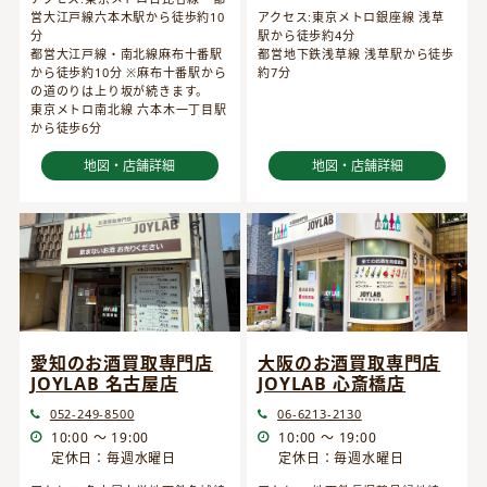
営大江戸線六本木駅から徒歩約10
アクセス:東京メトロ銀座線 浅草
分
駅から徒歩約4分
都営大江戸線・南北線麻布十番駅
都営地下鉄浅草線 浅草駅から徒歩
から徒歩約10分 ※麻布十番駅から
約7分
の道のりは上り坂が続きます。
東京メトロ南北線 六本木一丁目駅
から徒歩6分
地図・店舗詳細
地図・店舗詳細
愛知のお酒買取専門店
大阪のお酒買取専門店
JOYLAB 名古屋店
JOYLAB 心斎橋店
052-249-8500
06-6213-2130
10:00 ～ 19:00
10:00 ～ 19:00
定休日：毎週水曜日
定休日：毎週水曜日