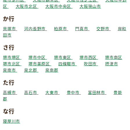
区
大阪市北区
大阪市中央区
大阪狭山市
か行
貝塚市
河内長野市
柏原市
門真市
交野市
岸和
田市
さ行
堺市堺区
堺市中区
堺市東区
堺市西区
堺市南区
堺市北区
堺市美原区
四條畷市
吹田市
摂津市
泉南市
泉北郡
泉南郡
た行
高槻市
高石市
大東市
豊中市
富田林市
豊能
郡
な行
寝屋川市