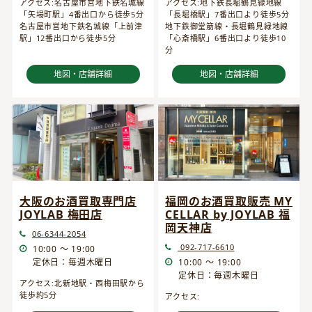
アクセス:名古屋市営地下鉄名城線
アクセス:地下鉄長堀鶴見緑地線
「矢場町駅」4番出口から徒歩5分
「長堀橋駅」7番出口より徒歩5分
名古屋市営地下鉄名城線「上前津
地下鉄御堂筋線・長堀鶴見緑地線
駅」12番出口から徒歩5分
「心斎橋駅」6番出口より徒歩10
分
地図・店舗詳細
地図・店舗詳細
大阪のお酒買取専門店
福岡のお酒買取販売 MY
JOYLAB 梅田店
CELLAR by JOYLAB 福
岡天神店
06-6344-2054
092-717-6610
10:00 ～ 19:00
定休日：毎週木曜日
10:00 ～ 19:00
定休日：毎週木曜日
アクセス:北新地駅・西梅田駅から
徒歩約5分
アクセス: