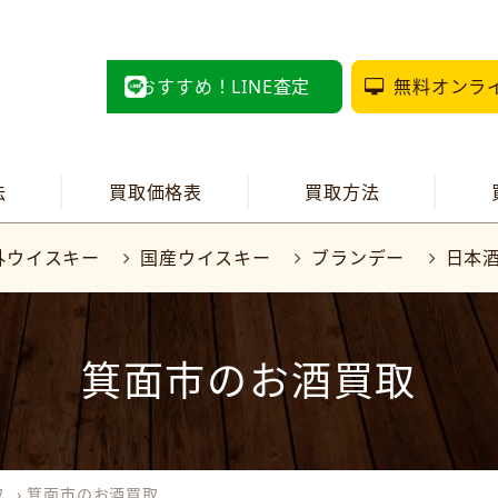
おすすめ！LINE査定
無料オンラ
法
買取価格表
買取方法
外ウイスキー
国産ウイスキー
ブランデー
日本
箕面市のお酒買取
取
›
箕面市のお酒買取