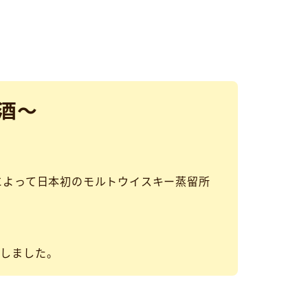
酒～
。
ス)によって日本初のモルトウイスキー蒸留所
。
賞しました。