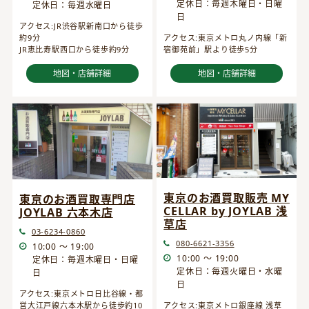
定休日：毎週木曜日・日曜
定休日：毎週水曜日
日
アクセス:JR渋谷駅新南口から徒歩
約9分
アクセス:東京メトロ丸ノ内線「新
JR恵比寿駅西口から徒歩約9分
宿御苑前」駅より徒歩5分
地図・店舗詳細
地図・店舗詳細
東京のお酒買取販売 MY
東京のお酒買取専門店
CELLAR by JOYLAB 浅
JOYLAB 六本木店
草店
03-6234-0860
080-6621-3356
10:00 ～ 19:00
10:00 ～ 19:00
定休日：毎週木曜日・日曜
定休日：毎週火曜日・水曜
日
日
アクセス:東京メトロ日比谷線・都
営大江戸線六本木駅から徒歩約10
アクセス:東京メトロ銀座線 浅草