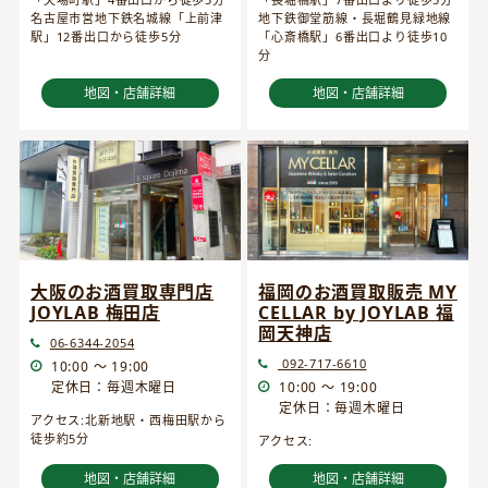
名古屋市営地下鉄名城線「上前津
地下鉄御堂筋線・長堀鶴見緑地線
駅」12番出口から徒歩5分
「心斎橋駅」6番出口より徒歩10
分
地図・店舗詳細
地図・店舗詳細
大阪のお酒買取専門店
福岡のお酒買取販売 MY
JOYLAB 梅田店
CELLAR by JOYLAB 福
岡天神店
06-6344-2054
092-717-6610
10:00 ～ 19:00
定休日：毎週木曜日
10:00 ～ 19:00
定休日：毎週木曜日
アクセス:北新地駅・西梅田駅から
徒歩約5分
アクセス:
地図・店舗詳細
地図・店舗詳細