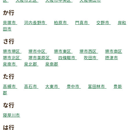
区
大阪市北区
大阪市中央区
大阪狭山市
か行
貝塚市
河内長野市
柏原市
門真市
交野市
岸和
田市
さ行
堺市堺区
堺市中区
堺市東区
堺市西区
堺市南区
堺市北区
堺市美原区
四條畷市
吹田市
摂津市
泉南市
泉北郡
泉南郡
た行
高槻市
高石市
大東市
豊中市
富田林市
豊能
郡
な行
寝屋川市
は行