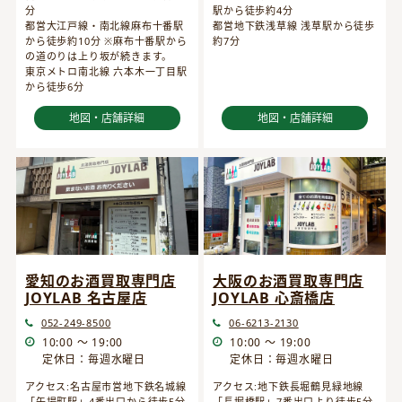
分
駅から徒歩約4分
都営大江戸線・南北線麻布十番駅
都営地下鉄浅草線 浅草駅から徒歩
から徒歩約10分 ※麻布十番駅から
約7分
の道のりは上り坂が続きます。
東京メトロ南北線 六本木一丁目駅
から徒歩6分
地図・店舗詳細
地図・店舗詳細
愛知のお酒買取専門店
大阪のお酒買取専門店
JOYLAB 名古屋店
JOYLAB 心斎橋店
052-249-8500
06-6213-2130
10:00 ～ 19:00
10:00 ～ 19:00
定休日：毎週水曜日
定休日：毎週水曜日
アクセス:名古屋市営地下鉄名城線
アクセス:地下鉄長堀鶴見緑地線
「矢場町駅」4番出口から徒歩5分
「長堀橋駅」7番出口より徒歩5分