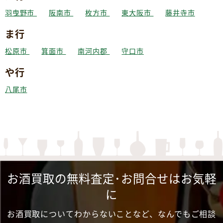
羽曳野市
阪南市
枚方市
東大阪市
藤井寺市
ま行
松原市
箕面市
南河内郡
守口市
や行
八尾市
お酒買取の無料査定･お問合せはお気軽
に
お酒買取についてわからないことなど、なんでもご相談