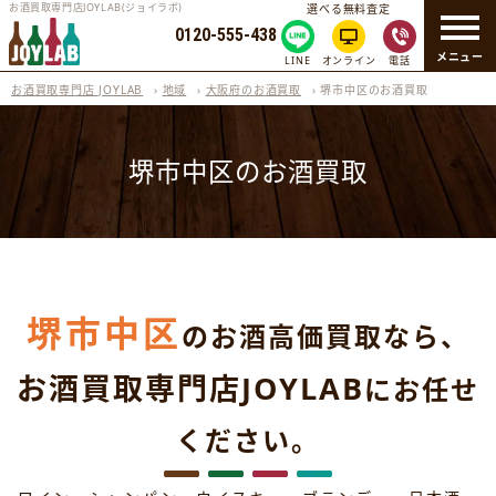
お酒買取専門店JOYLAB(ジョイラボ)
選べる無料査定
0120-555-438
メニュー
LINE
オンライン
電話
お酒買取専門店 JOYLAB
›
地域
›
大阪府のお酒買取
›
堺市中区のお酒買取
堺市中区のお酒買取
堺市中区
のお酒高価買取なら、
お酒買取専門店JOYLAB
にお任せ
ください。