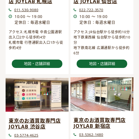
店 JOYLAB 仙台店
店 JOYLAB 札幌店
022-722-3570
011-530-9080
10:00 ～ 19:00
10:00 ～ 19:00
定休日：毎週水曜日
定休日：毎週水曜日
アクセス:JR仙台駅から徒歩約10分
アクセス:札幌市電 中島公園通駅
地下鉄東西線 仙台駅から徒歩約10
出入口2から徒歩約4分
分
札幌市電 行啓通駅出入口1から徒
地下鉄南北線 広瀬通駅から徒歩約
歩約4分
6分
地図・店舗詳細
地図・店舗詳細
東京のお酒買取専門店
東京のお酒買取専門店
JOYLAB 新宿店
JOYLAB 渋谷店
03-5362-1480
03-5774-4625