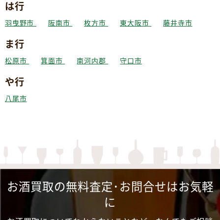
は行
羽曳野市
阪南市
枚方市
東大阪市
藤井寺市
ま行
松原市
箕面市
南河内郡
守口市
や行
八尾市
お酒買取の無料査定･お問合せはお気軽
に