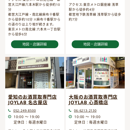
営大江戸線六本木駅から徒歩約10
アクセス:東京メトロ銀座線 浅草
分
駅から徒歩約4分
都営大江戸線・南北線麻布十番駅
都営地下鉄浅草線 浅草駅から徒歩
から徒歩約10分 ※麻布十番駅から
約7分
の道のりは上り坂が続きます。
東京メトロ南北線 六本木一丁目駅
から徒歩6分
地図・店舗詳細
地図・店舗詳細
愛知のお酒買取専門店
大阪のお酒買取専門店
JOYLAB 名古屋店
JOYLAB 心斎橋店
052-249-8500
06-6213-2130
10:00 ～ 19:00
10:00 ～ 19:00
定休日：毎週水曜日
定休日：毎週水曜日