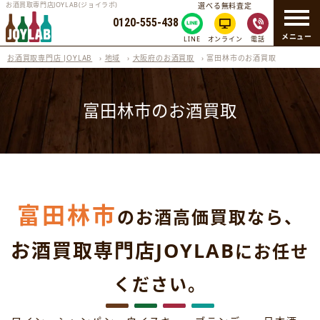
お酒買取専門店JOYLAB(ジョイラボ)
選べる無料査定
0120-555-438
メニュー
LINE
オンライン
電話
お酒買取専門店 JOYLAB
›
地域
›
大阪府のお酒買取
›
富田林市のお酒買取
富田林市のお酒買取
富田林市
のお酒高価買取なら、
お酒買取専門店JOYLAB
にお任せ
ください。