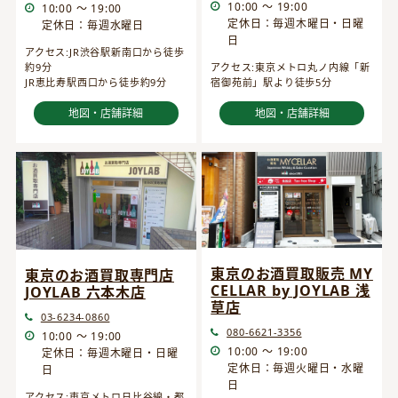
10:00 ～ 19:00
10:00 ～ 19:00
定休日：毎週木曜日・日曜
定休日：毎週水曜日
日
アクセス:JR渋谷駅新南口から徒歩
約9分
アクセス:東京メトロ丸ノ内線「新
JR恵比寿駅西口から徒歩約9分
宿御苑前」駅より徒歩5分
地図・店舗詳細
地図・店舗詳細
東京のお酒買取販売 MY
東京のお酒買取専門店
CELLAR by JOYLAB 浅
JOYLAB 六本木店
草店
03-6234-0860
080-6621-3356
10:00 ～ 19:00
10:00 ～ 19:00
定休日：毎週木曜日・日曜
定休日：毎週火曜日・水曜
日
日
アクセス:東京メトロ日比谷線・都