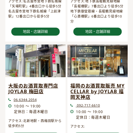
アクセス:名古屋市営地下鉄名城線
アクセス:地下鉄長堀鶴見緑地線
「矢場町駅」4番出口から徒歩5分
「長堀橋駅」7番出口より徒歩5分
名古屋市営地下鉄名城線「上前津
地下鉄御堂筋線・長堀鶴見緑地線
駅」12番出口から徒歩5分
「心斎橋駅」6番出口より徒歩10
分
地図・店舗詳細
地図・店舗詳細
大阪のお酒買取専門店
福岡のお酒買取販売 MY
JOYLAB 梅田店
CELLAR by JOYLAB 福
岡天神店
06-6344-2054
092-717-6610
10:00 ～ 19:00
定休日：毎週木曜日
10:00 ～ 19:00
定休日：毎週木曜日
アクセス:北新地駅・西梅田駅から
徒歩約5分
アクセス: