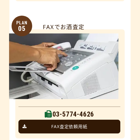
PLAN
FAXでお酒査定
05
03-5774-4626
FAX査定依頼用紙