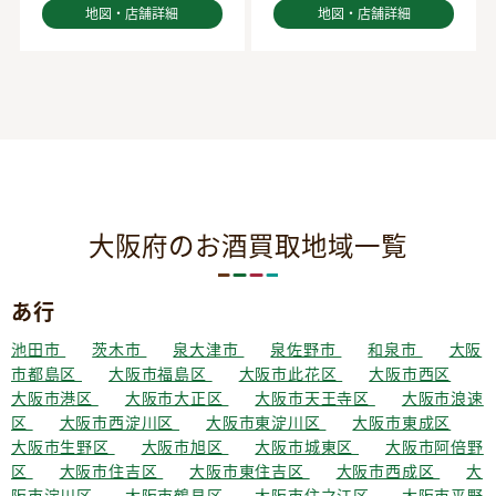
地図・店舗詳細
地図・店舗詳細
大阪府のお酒買取地域一覧
あ行
池田市
茨木市
泉大津市
泉佐野市
和泉市
大阪
市都島区
大阪市福島区
大阪市此花区
大阪市西区
大阪市港区
大阪市大正区
大阪市天王寺区
大阪市浪速
区
大阪市西淀川区
大阪市東淀川区
大阪市東成区
大阪市生野区
大阪市旭区
大阪市城東区
大阪市阿倍野
区
大阪市住吉区
大阪市東住吉区
大阪市西成区
大
阪市淀川区
大阪市鶴見区
大阪市住之江区
大阪市平野