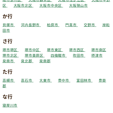
区
大阪市北区
大阪市中央区
大阪狭山市
か行
貝塚市
河内長野市
柏原市
門真市
交野市
岸和
田市
さ行
堺市堺区
堺市中区
堺市東区
堺市西区
堺市南区
堺市北区
堺市美原区
四條畷市
吹田市
摂津市
泉南市
泉北郡
泉南郡
た行
高槻市
高石市
大東市
豊中市
富田林市
豊能
郡
な行
寝屋川市