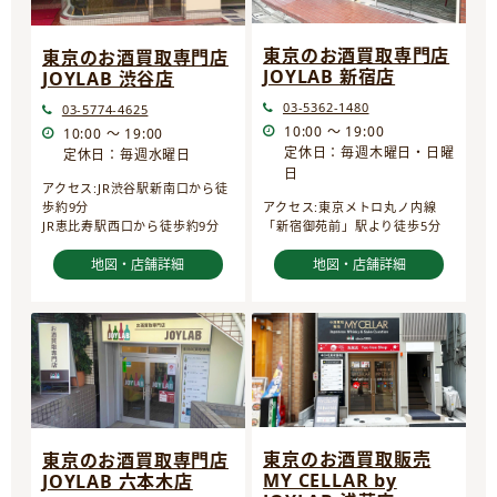
東京のお酒買取専門店
東京のお酒買取専門店
JOYLAB 新宿店
JOYLAB 渋谷店
03-5362-1480
03-5774-4625
10:00 ～ 19:00
10:00 ～ 19:00
定休日：毎週木曜日・日曜
定休日：毎週水曜日
日
アクセス:JR渋谷駅新南口から徒
歩約9分
アクセス:東京メトロ丸ノ内線
JR恵比寿駅西口から徒歩約9分
「新宿御苑前」駅より徒歩5分
地図・店舗詳細
地図・店舗詳細
東京のお酒買取販売
東京のお酒買取専門店
MY CELLAR by
JOYLAB 六本木店