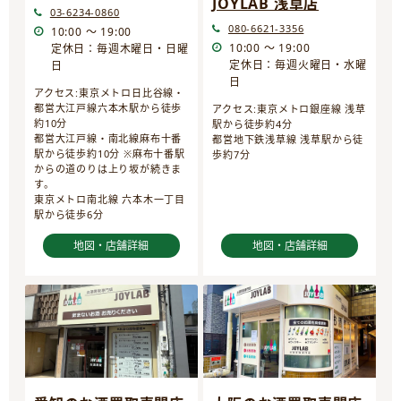
JOYLAB 浅草店
03-6234-0860
080-6621-3356
10:00 ～ 19:00
10:00 ～ 19:00
定休日：毎週木曜日・日曜
定休日：毎週火曜日・水曜
日
日
アクセス:東京メトロ日比谷線・
都営大江戸線六本木駅から徒歩
アクセス:東京メトロ銀座線 浅草
約10分
駅から徒歩約4分
都営大江戸線・南北線麻布十番
都営地下鉄浅草線 浅草駅から徒
駅から徒歩約10分 ※麻布十番駅
歩約7分
からの道のりは上り坂が続きま
す。
東京メトロ南北線 六本木一丁目
駅から徒歩6分
地図・店舗詳細
地図・店舗詳細