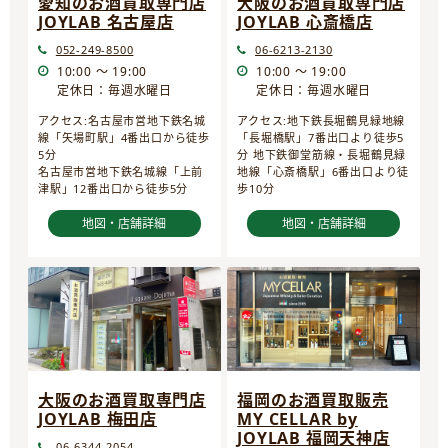
愛知のお酒買取専門店
大阪のお酒買取専門店
JOYLAB 名古屋店
JOYLAB 心斎橋店
052-249-8500
06-6213-2130
10:00 ～ 19:00
10:00 ～ 19:00
定休日：毎週水曜日
定休日：毎週水曜日
アクセス:名古屋市営地下鉄名城
アクセス:地下鉄長堀鶴見緑地線
線「矢場町駅」4番出口から徒歩
「長堀橋駅」7番出口より徒歩5
5分
分 地下鉄御堂筋線・長堀鶴見緑
名古屋市営地下鉄名城線「上前
地線「心斎橋駅」6番出口より徒
津駅」12番出口から徒歩5分
歩10分
地図・店舗詳細
地図・店舗詳細
大阪のお酒買取専門店
福岡のお酒買取販売
JOYLAB 梅田店
MY CELLAR by
JOYLAB 福岡天神店
06-6344-2054