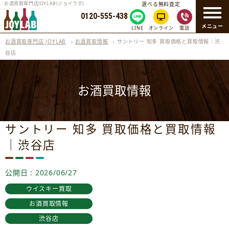
お酒買取専門店JOYLAB(ジョイラボ)
選べる無料査定
0120-555-438
メニュー
LINE
オンライン
電話
お酒買取専門店 JOYLAB
›
お酒買取情報
›
サントリー 知多 買取価格と買取情報｜渋
谷店
お酒買取情報
サントリー 知多 買取価格と買取情報
｜渋谷店
公開日 : 2026/06/27
ウイスキー買取
お酒買取情報
渋谷店