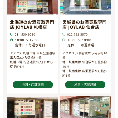
宮城県のお酒買取専門
北海道のお酒買取専門
店 JOYLAB 仙台店
店 JOYLAB 札幌店
022-722-3570
011-530-9080
10:00 ～ 19:00
10:00 ～ 19:00
定休日：毎週水曜日
定休日：毎週水曜日
アクセス:JR仙台駅から徒歩約10
アクセス:札幌市電 中島公園通駅
分
出入口2から徒歩約4分
地下鉄東西線 仙台駅から徒歩約
札幌市電 行啓通駅出入口1から
10分
徒歩約4分
地下鉄南北線 広瀬通駅から徒歩
約6分
地図・店舗詳細
地図・店舗詳細