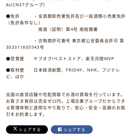
AUCNETグループ）
●免許 ・全酒類卸売業免許及び一般酒類小売業免許
（免許条件なし）
南酒（証明）第4号 南税務署
・古物商許可番号 東京都公安委員会許可 第
303311605543号
●受賞歴 ヤフオク!ベストストア、楽天月間MVP
●取材歴 日本経済新聞、FRIDAY、NHK、フジテレ
ビ、ほか
全国の直営店舗や宅配買取でお酒の買取を行っています。
お客さま負担は完全ゼロ円。上場企業グループだからでき
る管理体制と透明なやり取りで、安心・安全・高額のお取
引をお約束します。
シェアする
シェアする