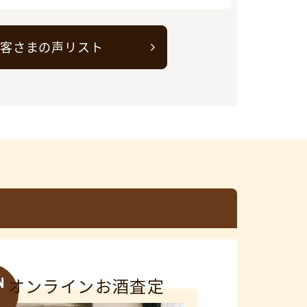
客さまの声リスト
N
オンラインお酒査定
3