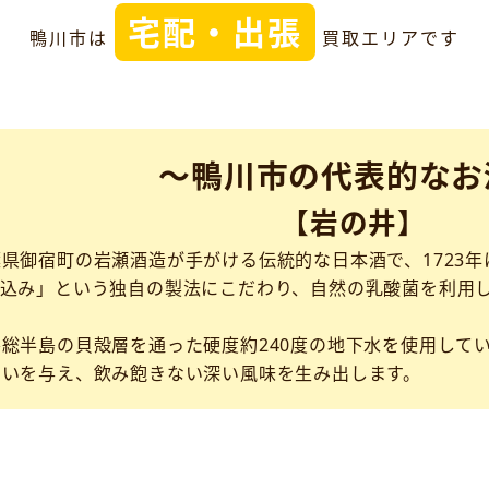
宅配・出張
鴨川市は
買取エリアです
～鴨川市の代表的なお
【岩の井】
県御宿町の岩瀬酒造が手がける伝統的な日本酒で、1723年
仕込み」という独自の製法にこだわり、自然の乳酸菌を利用
総半島の貝殻層を通った硬度約240度の地下水を使用して
わいを与え、飲み飽きない深い風味を生み出します。