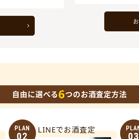
お
ト
6
自由に選べる
つのお酒査定方法
PLAN
LINEでお酒査定
PLA
02
0