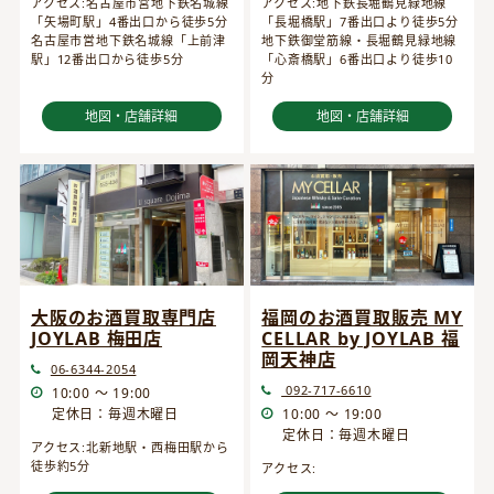
アクセス:名古屋市営地下鉄名城線
アクセス:地下鉄長堀鶴見緑地線
「矢場町駅」4番出口から徒歩5分
「長堀橋駅」7番出口より徒歩5分
名古屋市営地下鉄名城線「上前津
地下鉄御堂筋線・長堀鶴見緑地線
駅」12番出口から徒歩5分
「心斎橋駅」6番出口より徒歩10
分
地図・店舗詳細
地図・店舗詳細
大阪のお酒買取専門店
福岡のお酒買取販売 MY
JOYLAB 梅田店
CELLAR by JOYLAB 福
岡天神店
06-6344-2054
092-717-6610
10:00 ～ 19:00
定休日：毎週木曜日
10:00 ～ 19:00
定休日：毎週木曜日
アクセス:北新地駅・西梅田駅から
徒歩約5分
アクセス: