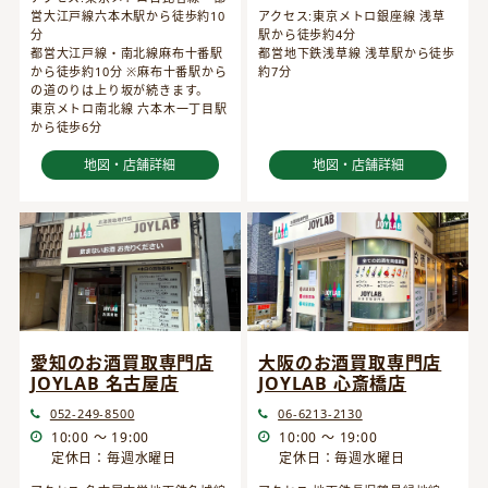
営大江戸線六本木駅から徒歩約10
アクセス:東京メトロ銀座線 浅草
分
駅から徒歩約4分
都営大江戸線・南北線麻布十番駅
都営地下鉄浅草線 浅草駅から徒歩
から徒歩約10分 ※麻布十番駅から
約7分
の道のりは上り坂が続きます。
東京メトロ南北線 六本木一丁目駅
から徒歩6分
地図・店舗詳細
地図・店舗詳細
愛知のお酒買取専門店
大阪のお酒買取専門店
JOYLAB 名古屋店
JOYLAB 心斎橋店
052-249-8500
06-6213-2130
10:00 ～ 19:00
10:00 ～ 19:00
定休日：毎週水曜日
定休日：毎週水曜日