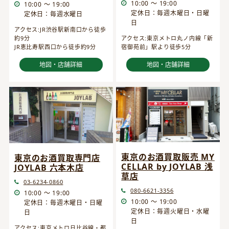
10:00 ～ 19:00
10:00 ～ 19:00
定休日：毎週木曜日・日曜
定休日：毎週水曜日
日
アクセス:JR渋谷駅新南口から徒歩
約9分
アクセス:東京メトロ丸ノ内線「新
JR恵比寿駅西口から徒歩約9分
宿御苑前」駅より徒歩5分
地図・店舗詳細
地図・店舗詳細
東京のお酒買取販売 MY
東京のお酒買取専門店
CELLAR by JOYLAB 浅
JOYLAB 六本木店
草店
03-6234-0860
080-6621-3356
10:00 ～ 19:00
10:00 ～ 19:00
定休日：毎週木曜日・日曜
定休日：毎週火曜日・水曜
日
日
アクセス:東京メトロ日比谷線・都