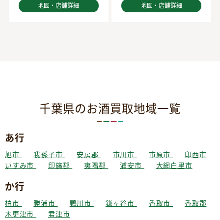
地図・店舗詳細
地図・店舗詳細
千葉県のお酒買取地域一覧
あ行
旭市
我孫子市
安房郡
市川市
市原市
印西市
いすみ市
印旛郡
夷隅郡
浦安市
大網白里市
か行
柏市
勝浦市
鴨川市
鎌ヶ谷市
香取市
香取郡
木更津市
君津市