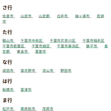
さ行
佐倉市
山武市
山武郡
白井市
袖ヶ浦市
匝瑳
市
た行
館山市
千葉市中央区
千葉市花見川区
千葉市稲毛区
千葉市若葉区
千葉市緑区
千葉市美浜区
銚子市
長
生郡
東金市
富里市
な行
成田市
習志野市
流山市
野田市
は行
船橋市
富津市
ま行
松戸市
南房総市
茂原市