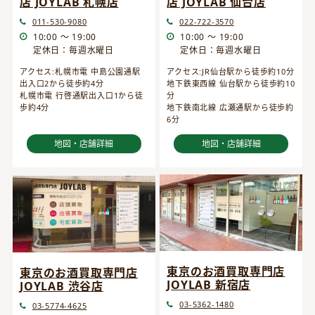
店 JOYLAB 仙台店
店 JOYLAB 札幌店
022-722-3570
011-530-9080
10:00 ～ 19:00
10:00 ～ 19:00
定休日：毎週水曜日
定休日：毎週水曜日
アクセス:JR仙台駅から徒歩約10分
アクセス:札幌市電 中島公園通駅
地下鉄東西線 仙台駅から徒歩約10
出入口2から徒歩約4分
分
札幌市電 行啓通駅出入口1から徒
地下鉄南北線 広瀬通駅から徒歩約
歩約4分
6分
地図・店舗詳細
地図・店舗詳細
東京のお酒買取専門店
東京のお酒買取専門店
JOYLAB 新宿店
JOYLAB 渋谷店
03-5362-1480
03-5774-4625