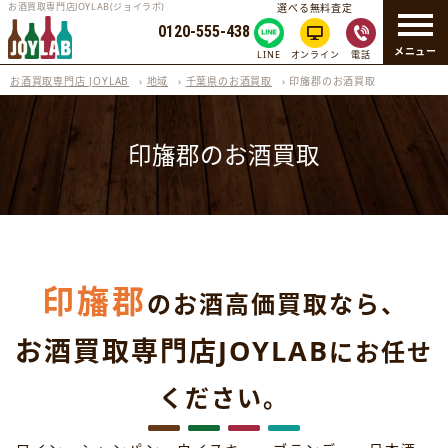
お酒買取専門店JOYLAB(ジョイラボ)
選べる無料査定
0120-555-438
メニュー
LINE
オンライン
電話
お酒買取専門店 JOYLAB
›
地域
›
千葉県のお酒買取
›
印旛郡のお酒買取
印旛郡のお酒買取
印旛郡
のお酒高価買取なら、
お酒買取専門店JOYLAB
にお任せ
ください。