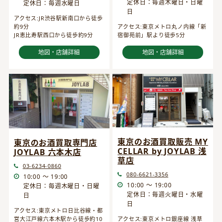
定休日：毎週木曜日・日曜
定休日：毎週水曜日
日
アクセス:JR渋谷駅新南口から徒歩
約9分
アクセス:東京メトロ丸ノ内線「新
JR恵比寿駅西口から徒歩約9分
宿御苑前」駅より徒歩5分
地図・店舗詳細
地図・店舗詳細
東京のお酒買取販売 MY
東京のお酒買取専門店
CELLAR by JOYLAB 浅
JOYLAB 六本木店
草店
03-6234-0860
080-6621-3356
10:00 ～ 19:00
10:00 ～ 19:00
定休日：毎週木曜日・日曜
定休日：毎週火曜日・水曜
日
日
アクセス:東京メトロ日比谷線・都
営大江戸線六本木駅から徒歩約10
アクセス:東京メトロ銀座線 浅草