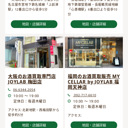
名古屋市営地下鉄名城線「上前津
地下鉄御堂筋線・長堀鶴見緑地線
駅」12番出口から徒歩5分
「心斎橋駅」6番出口より徒歩10
分
地図・店舗詳細
地図・店舗詳細
大阪のお酒買取専門店
福岡のお酒買取販売 MY
JOYLAB 梅田店
CELLAR by JOYLAB 福
岡天神店
06-6344-2054
092-717-6610
10:00 ～ 19:00
定休日：毎週木曜日
10:00 ～ 19:00
定休日：毎週木曜日
アクセス:北新地駅・西梅田駅から
徒歩約5分
アクセス:
地図・店舗詳細
地図・店舗詳細