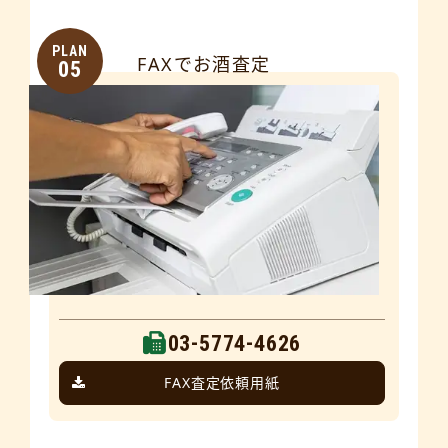
PLAN
FAXでお酒査定
05
03-5774-4626
FAX査定依頼用紙