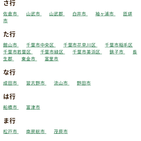
さ行
佐倉市
山武市
山武郡
白井市
袖ヶ浦市
匝瑳
市
た行
館山市
千葉市中央区
千葉市花見川区
千葉市稲毛区
千葉市若葉区
千葉市緑区
千葉市美浜区
銚子市
長
生郡
東金市
富里市
な行
成田市
習志野市
流山市
野田市
は行
船橋市
富津市
ま行
松戸市
南房総市
茂原市