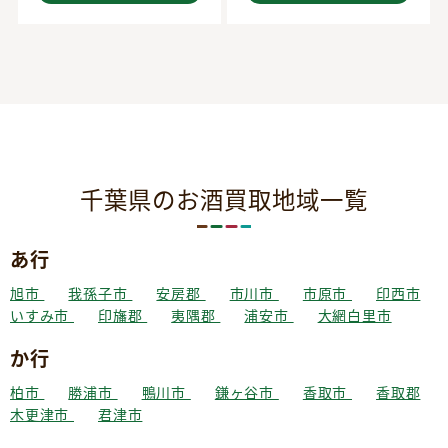
千葉県のお酒買取地域一覧
あ行
旭市
我孫子市
安房郡
市川市
市原市
印西市
いすみ市
印旛郡
夷隅郡
浦安市
大網白里市
か行
柏市
勝浦市
鴨川市
鎌ヶ谷市
香取市
香取郡
木更津市
君津市