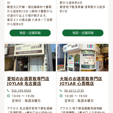
分
駅から徒歩約4分
都営大江戸線・南北線麻布十番駅
都営地下鉄浅草線 浅草駅から徒歩
から徒歩約10分 ※麻布十番駅から
約7分
の道のりは上り坂が続きます。
東京メトロ南北線 六本木一丁目駅
から徒歩6分
地図・店舗詳細
地図・店舗詳細
愛知のお酒買取専門店
大阪のお酒買取専門店
JOYLAB 名古屋店
JOYLAB 心斎橋店
052-249-8500
06-6213-2130
10:00 ～ 19:00
10:00 ～ 19:00
定休日：毎週水曜日
定休日：毎週水曜日
アクセス:名古屋市営地下鉄名城線
アクセス:地下鉄長堀鶴見緑地線
「矢場町駅」4番出口から徒歩5分
「長堀橋駅」7番出口より徒歩5分