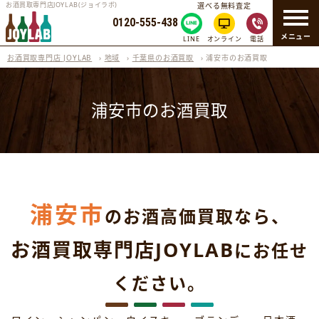
お酒買取専門店JOYLAB(ジョイラボ)
選べる無料査定
0120-555-438
メニュー
LINE
オンライン
電話
お酒買取専門店 JOYLAB
›
地域
›
千葉県のお酒買取
›
浦安市のお酒買取
浦安市のお酒買取
浦安市
のお酒高価買取なら、
お酒買取専門店JOYLAB
にお任せ
ください。