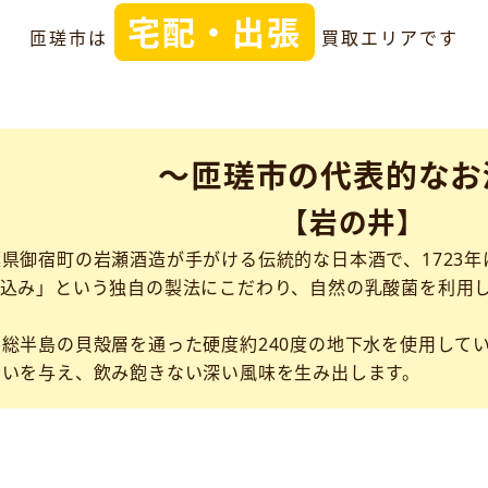
宅配・出張
匝瑳市は
買取エリアです
～匝瑳市の代表的なお
【岩の井】
県御宿町の岩瀬酒造が手がける伝統的な日本酒で、1723年
仕込み」という独自の製法にこだわり、自然の乳酸菌を利用
総半島の貝殻層を通った硬度約240度の地下水を使用して
わいを与え、飲み飽きない深い風味を生み出します。