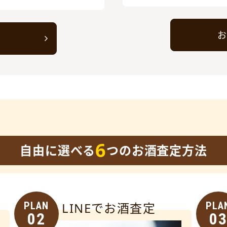
お
ト
6
自由に選べる
つのお酒査定方法
PLAN
LINEでお酒査定
PLA
02
0