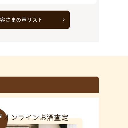
客さまの声リスト
N
オンラインお酒査定
3