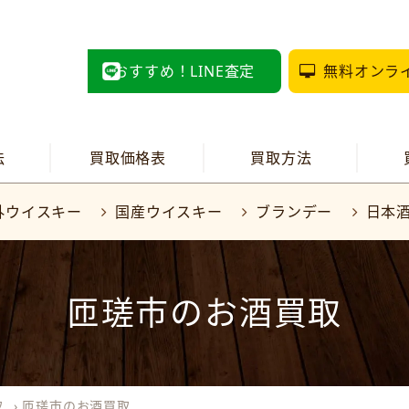
おすすめ！LINE査定
無料オンラ
法
買取価格表
買取方法
外ウイスキー
国産ウイスキー
ブランデー
日本
匝瑳市のお酒買取
取
›
匝瑳市のお酒買取