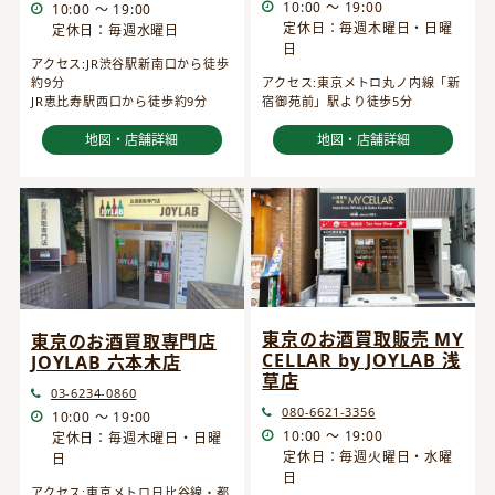
10:00 ～ 19:00
10:00 ～ 19:00
定休日：毎週木曜日・日曜
定休日：毎週水曜日
日
アクセス:JR渋谷駅新南口から徒歩
約9分
アクセス:東京メトロ丸ノ内線「新
JR恵比寿駅西口から徒歩約9分
宿御苑前」駅より徒歩5分
地図・店舗詳細
地図・店舗詳細
東京のお酒買取販売 MY
東京のお酒買取専門店
CELLAR by JOYLAB 浅
JOYLAB 六本木店
草店
03-6234-0860
080-6621-3356
10:00 ～ 19:00
10:00 ～ 19:00
定休日：毎週木曜日・日曜
定休日：毎週火曜日・水曜
日
日
アクセス:東京メトロ日比谷線・都