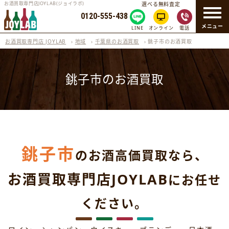
お酒買取専門店JOYLAB(ジョイラボ)
選べる無料査定
0120-555-438
メニュー
LINE
オンライン
電話
お酒買取専門店 JOYLAB
›
地域
›
千葉県のお酒買取
›
銚子市のお酒買取
銚子市のお酒買取
銚子市
のお酒高価買取なら、
お酒買取専門店JOYLAB
にお任せ
ください。