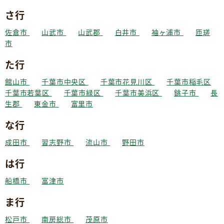
さ行
佐倉市
山武市
山武郡
白井市
袖ヶ浦市
匝瑳
市
た行
館山市
千葉市中央区
千葉市花見川区
千葉市稲毛区
千葉市若葉区
千葉市緑区
千葉市美浜区
銚子市
長
生郡
東金市
富里市
な行
成田市
習志野市
流山市
野田市
は行
船橋市
富津市
ま行
松戸市
南房総市
茂原市