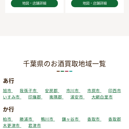
地図・店舗詳細
地図・店舗詳細
千葉県のお酒買取地域一覧
あ行
旭市
我孫子市
安房郡
市川市
市原市
印西市
いすみ市
印旛郡
夷隅郡
浦安市
大網白里市
か行
柏市
勝浦市
鴨川市
鎌ヶ谷市
香取市
香取郡
木更津市
君津市