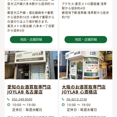
営大江戸線六本木駅から徒歩約10
アクセス:東京メトロ銀座線 浅草
分
駅から徒歩約4分
都営大江戸線・南北線麻布十番駅
都営地下鉄浅草線 浅草駅から徒歩
から徒歩約10分 ※麻布十番駅から
約7分
の道のりは上り坂が続きます。
東京メトロ南北線 六本木一丁目駅
から徒歩6分
地図・店舗詳細
地図・店舗詳細
愛知のお酒買取専門店
大阪のお酒買取専門店
JOYLAB 名古屋店
JOYLAB 心斎橋店
052-249-8500
06-6213-2130
10:00 ～ 19:00
10:00 ～ 19:00
定休日：毎週水曜日
定休日：毎週水曜日