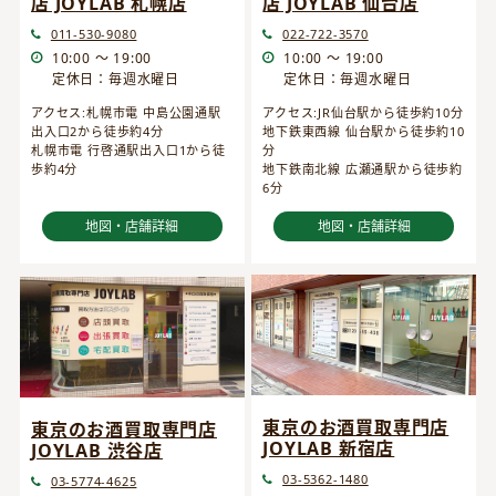
店 JOYLAB 仙台店
店 JOYLAB 札幌店
022-722-3570
011-530-9080
10:00 ～ 19:00
10:00 ～ 19:00
定休日：毎週水曜日
定休日：毎週水曜日
アクセス:JR仙台駅から徒歩約10分
アクセス:札幌市電 中島公園通駅
地下鉄東西線 仙台駅から徒歩約10
出入口2から徒歩約4分
分
札幌市電 行啓通駅出入口1から徒
地下鉄南北線 広瀬通駅から徒歩約
歩約4分
6分
地図・店舗詳細
地図・店舗詳細
東京のお酒買取専門店
東京のお酒買取専門店
JOYLAB 新宿店
JOYLAB 渋谷店
03-5362-1480
03-5774-4625