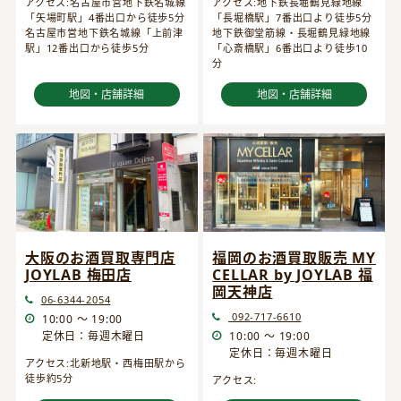
アクセス:名古屋市営地下鉄名城線
アクセス:地下鉄長堀鶴見緑地線
「矢場町駅」4番出口から徒歩5分
「長堀橋駅」7番出口より徒歩5分
名古屋市営地下鉄名城線「上前津
地下鉄御堂筋線・長堀鶴見緑地線
駅」12番出口から徒歩5分
「心斎橋駅」6番出口より徒歩10
分
地図・店舗詳細
地図・店舗詳細
大阪のお酒買取専門店
福岡のお酒買取販売 MY
JOYLAB 梅田店
CELLAR by JOYLAB 福
岡天神店
06-6344-2054
092-717-6610
10:00 ～ 19:00
定休日：毎週木曜日
10:00 ～ 19:00
定休日：毎週木曜日
アクセス:北新地駅・西梅田駅から
徒歩約5分
アクセス: