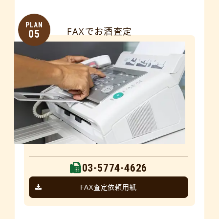
PLAN
FAXでお酒査定
05
03-5774-4626
FAX査定依頼用紙