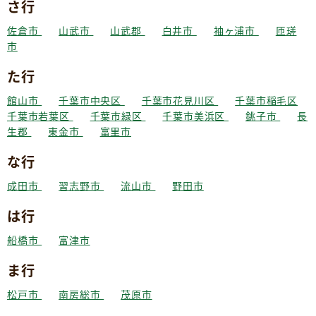
さ行
佐倉市
山武市
山武郡
白井市
袖ヶ浦市
匝瑳
市
た行
館山市
千葉市中央区
千葉市花見川区
千葉市稲毛区
千葉市若葉区
千葉市緑区
千葉市美浜区
銚子市
長
生郡
東金市
富里市
な行
成田市
習志野市
流山市
野田市
は行
船橋市
富津市
ま行
松戸市
南房総市
茂原市