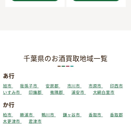
千葉県のお酒買取地域一覧
あ行
旭市
我孫子市
安房郡
市川市
市原市
印西市
いすみ市
印旛郡
夷隅郡
浦安市
大網白里市
か行
柏市
勝浦市
鴨川市
鎌ヶ谷市
香取市
香取郡
木更津市
君津市