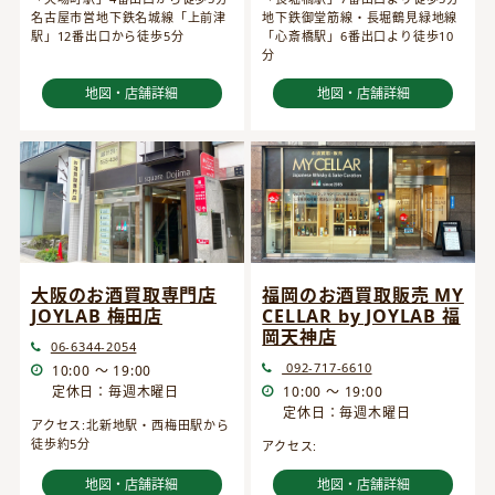
名古屋市営地下鉄名城線「上前津
地下鉄御堂筋線・長堀鶴見緑地線
駅」12番出口から徒歩5分
「心斎橋駅」6番出口より徒歩10
分
地図・店舗詳細
地図・店舗詳細
大阪のお酒買取専門店
福岡のお酒買取販売 MY
JOYLAB 梅田店
CELLAR by JOYLAB 福
岡天神店
06-6344-2054
092-717-6610
10:00 ～ 19:00
定休日：毎週木曜日
10:00 ～ 19:00
定休日：毎週木曜日
アクセス:北新地駅・西梅田駅から
徒歩約5分
アクセス:
地図・店舗詳細
地図・店舗詳細