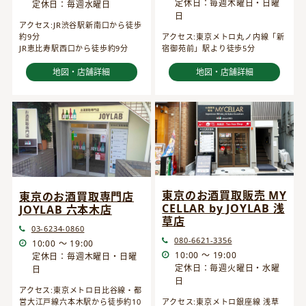
定休日：毎週木曜日・日曜
定休日：毎週水曜日
日
アクセス:JR渋谷駅新南口から徒歩
約9分
アクセス:東京メトロ丸ノ内線「新
JR恵比寿駅西口から徒歩約9分
宿御苑前」駅より徒歩5分
地図・店舗詳細
地図・店舗詳細
東京のお酒買取販売 MY
東京のお酒買取専門店
CELLAR by JOYLAB 浅
JOYLAB 六本木店
草店
03-6234-0860
080-6621-3356
10:00 ～ 19:00
10:00 ～ 19:00
定休日：毎週木曜日・日曜
定休日：毎週火曜日・水曜
日
日
アクセス:東京メトロ日比谷線・都
営大江戸線六本木駅から徒歩約10
アクセス:東京メトロ銀座線 浅草