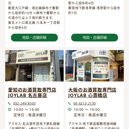
分
駅から徒歩約4分
都営大江戸線・南北線麻布十番駅
都営地下鉄浅草線 浅草駅から徒歩
から徒歩約10分 ※麻布十番駅から
約7分
の道のりは上り坂が続きます。
東京メトロ南北線 六本木一丁目駅
から徒歩6分
地図・店舗詳細
地図・店舗詳細
愛知のお酒買取専門店
大阪のお酒買取専門店
JOYLAB 名古屋店
JOYLAB 心斎橋店
052-249-8500
06-6213-2130
10:00 ～ 19:00
10:00 ～ 19:00
定休日：毎週水曜日
定休日：毎週水曜日
アクセス:名古屋市営地下鉄名城線
アクセス:地下鉄長堀鶴見緑地線
「矢場町駅」4番出口から徒歩5分
「長堀橋駅」7番出口より徒歩5分