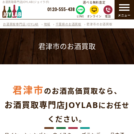
お酒買取専門店JOYLAB(ジョイラボ)
選べる無料査定
0120-555-438
メニュー
LINE
オンライン
電話
お酒買取専門店 JOYLAB
›
地域
›
千葉県のお酒買取
›
君津市のお酒買取
君津市のお酒買取
君津市
のお酒高価買取なら、
お酒買取専門店JOYLAB
にお任せ
ください。