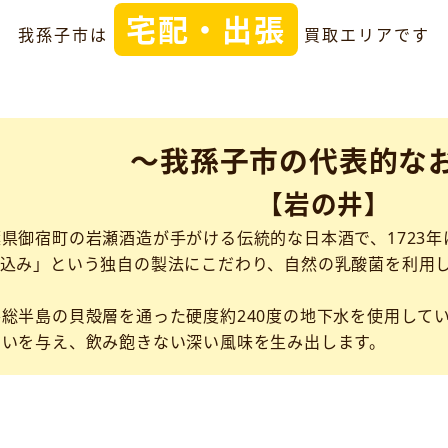
宅配・出張
我孫子市は
買取エリアです
～我孫子市の代表的な
【岩の井】
県御宿町の岩瀬酒造が手がける伝統的な日本酒で、1723年
仕込み」という独自の製法にこだわり、自然の乳酸菌を利用
総半島の貝殻層を通った硬度約240度の地下水を使用して
わいを与え、飲み飽きない深い風味を生み出します。