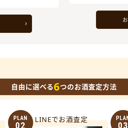
お
ト
6
自由に選べる
つのお酒査定方法
PLAN
LINEでお酒査定
PLA
02
0