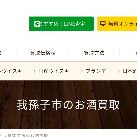
おすすめ！LINE査定
無料オンラ
法
買取価格表
買取方法
外ウイスキー
国産ウイスキー
ブランデー
日本
我孫子市のお酒買取
取
›
我孫子市のお酒買取