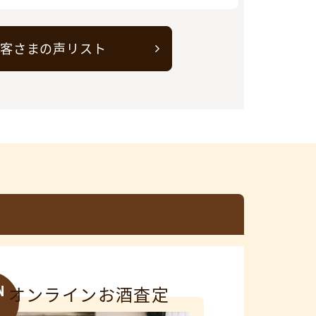
客さまの声リスト
N
オンラインお酒査定
3