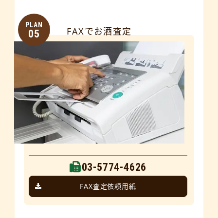
PLAN
FAXでお酒査定
05
03-5774-4626
FAX査定依頼用紙