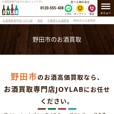
お酒買取専門店JOYLAB(ジョイラボ)
選べる無料査定
0120-555-438
メニュー
LINE
オンライン
電話
お酒買取専門店 JOYLAB
›
地域
›
千葉県のお酒買取
›
野田市のお酒買取
野田市のお酒買取
野田市
のお酒高価買取なら、
お酒買取専門店JOYLAB
にお任せ
ください。