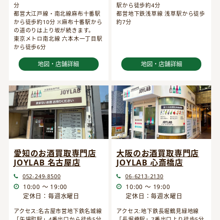
分
駅から徒歩約4分
都営大江戸線・南北線麻布十番駅
都営地下鉄浅草線 浅草駅から徒歩
から徒歩約10分 ※麻布十番駅から
約7分
の道のりは上り坂が続きます。
東京メトロ南北線 六本木一丁目駅
から徒歩6分
地図・店舗詳細
地図・店舗詳細
愛知のお酒買取専門店
大阪のお酒買取専門店
JOYLAB 名古屋店
JOYLAB 心斎橋店
052-249-8500
06-6213-2130
10:00 ～ 19:00
10:00 ～ 19:00
定休日：毎週水曜日
定休日：毎週水曜日
アクセス:名古屋市営地下鉄名城線
アクセス:地下鉄長堀鶴見緑地線
「矢場町駅」4番出口から徒歩5分
「長堀橋駅」7番出口より徒歩5分