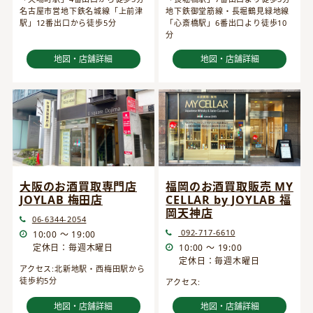
名古屋市営地下鉄名城線「上前津
地下鉄御堂筋線・長堀鶴見緑地線
駅」12番出口から徒歩5分
「心斎橋駅」6番出口より徒歩10
分
地図・店舗詳細
地図・店舗詳細
大阪のお酒買取専門店
福岡のお酒買取販売 MY
JOYLAB 梅田店
CELLAR by JOYLAB 福
岡天神店
06-6344-2054
092-717-6610
10:00 ～ 19:00
定休日：毎週木曜日
10:00 ～ 19:00
定休日：毎週木曜日
アクセス:北新地駅・西梅田駅から
徒歩約5分
アクセス:
地図・店舗詳細
地図・店舗詳細