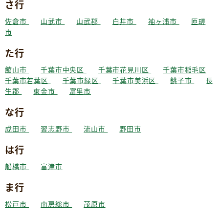
さ行
佐倉市
山武市
山武郡
白井市
袖ヶ浦市
匝瑳
市
た行
館山市
千葉市中央区
千葉市花見川区
千葉市稲毛区
千葉市若葉区
千葉市緑区
千葉市美浜区
銚子市
長
生郡
東金市
富里市
な行
成田市
習志野市
流山市
野田市
は行
船橋市
富津市
ま行
松戸市
南房総市
茂原市