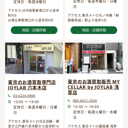
定休日：毎週木曜日・日曜
定休日：毎週水曜日
日
アクセス:JR渋谷駅新南口から徒歩
約9分
アクセス:東京メトロ丸ノ内線「新
JR恵比寿駅西口から徒歩約9分
宿御苑前」駅より徒歩5分
地図・店舗詳細
地図・店舗詳細
東京のお酒買取販売 MY
東京のお酒買取専門店
CELLAR by JOYLAB 浅
JOYLAB 六本木店
草店
03-6234-0860
080-6621-3356
10:00 ～ 19:00
10:00 ～ 19:00
定休日：毎週木曜日・日曜
定休日：毎週火曜日・水曜
日
日
アクセス:東京メトロ日比谷線・都
営大江戸線六本木駅から徒歩約10
アクセス:東京メトロ銀座線 浅草