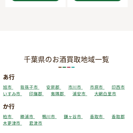
千葉県のお酒買取地域一覧
あ行
旭市
我孫子市
安房郡
市川市
市原市
印西市
いすみ市
印旛郡
夷隅郡
浦安市
大網白里市
か行
柏市
勝浦市
鴨川市
鎌ヶ谷市
香取市
香取郡
木更津市
君津市