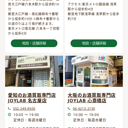
営大江戸線六本木駅から徒歩約10
アクセス:東京メトロ銀座線 浅草
分
駅から徒歩約4分
都営大江戸線・南北線麻布十番駅
都営地下鉄浅草線 浅草駅から徒歩
から徒歩約10分 ※麻布十番駅から
約7分
の道のりは上り坂が続きます。
東京メトロ南北線 六本木一丁目駅
から徒歩6分
地図・店舗詳細
地図・店舗詳細
愛知のお酒買取専門店
大阪のお酒買取専門店
JOYLAB 名古屋店
JOYLAB 心斎橋店
052-249-8500
06-6213-2130
10:00 ～ 19:00
10:00 ～ 19:00
定休日：毎週水曜日
定休日：毎週水曜日