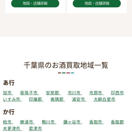
地図・店舗詳細
地図・店舗詳細
千葉県のお酒買取地域一覧
あ行
旭市
我孫子市
安房郡
市川市
市原市
印西市
いすみ市
印旛郡
夷隅郡
浦安市
大網白里市
か行
柏市
勝浦市
鴨川市
鎌ヶ谷市
香取市
香取郡
木更津市
君津市