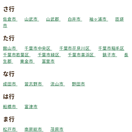
さ行
佐倉市
山武市
山武郡
白井市
袖ヶ浦市
匝瑳
市
た行
館山市
千葉市中央区
千葉市花見川区
千葉市稲毛区
千葉市若葉区
千葉市緑区
千葉市美浜区
銚子市
長
生郡
東金市
富里市
な行
成田市
習志野市
流山市
野田市
は行
船橋市
富津市
ま行
松戸市
南房総市
茂原市