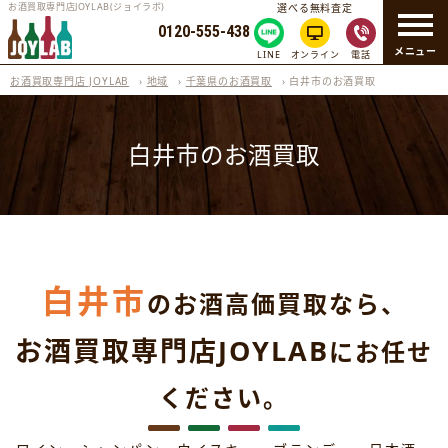
お酒買取専門店JOYLAB(ジョイラボ)
選べる無料査定
0120-555-438
メニュー
LINE
オンライン
電話
お酒買取専門店 JOYLAB
›
地域
›
千葉県のお酒買取
›
白井市のお酒買取
白井市のお酒買取
白井市
のお酒高価買取なら、
お酒買取専門店JOYLAB
にお任せ
ください。