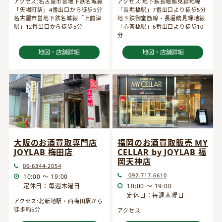
アクセス:名古屋市営地下鉄名城線
アクセス:地下鉄長堀鶴見緑地線
「矢場町駅」4番出口から徒歩5分
「長堀橋駅」7番出口より徒歩5分
名古屋市営地下鉄名城線「上前津
地下鉄御堂筋線・長堀鶴見緑地線
駅」12番出口から徒歩5分
「心斎橋駅」6番出口より徒歩10
分
地図・店舗詳細
地図・店舗詳細
大阪のお酒買取専門店
福岡のお酒買取販売 MY
JOYLAB 梅田店
CELLAR by JOYLAB 福
岡天神店
06-6344-2054
092-717-6610
10:00 ～ 19:00
定休日：毎週木曜日
10:00 ～ 19:00
定休日：毎週木曜日
アクセス:北新地駅・西梅田駅から
徒歩約5分
アクセス: