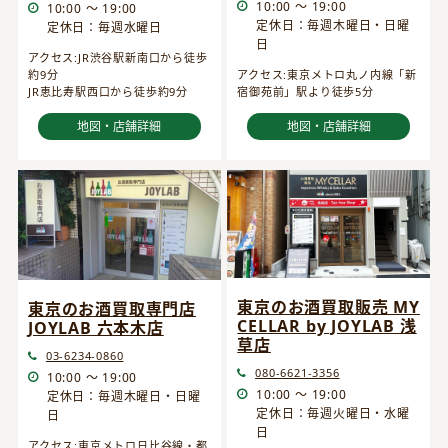
10:00 ～ 19:00
10:00 ～ 19:00
定休日：毎週木曜日・日曜
定休日：毎週水曜日
日
アクセス:JR渋谷駅新南口から徒歩
約9分
アクセス:東京メトロ丸ノ内線「新
JR恵比寿駅西口から徒歩約9分
宿御苑前」駅より徒歩5分
地図・店舗詳細
地図・店舗詳細
東京のお酒買取販売 MY
東京のお酒買取専門店
CELLAR by JOYLAB 浅
JOYLAB 六本木店
草店
03-6234-0860
080-6621-3356
10:00 ～ 19:00
10:00 ～ 19:00
定休日：毎週木曜日・日曜
定休日：毎週火曜日・水曜
日
日
アクセス:東京メトロ日比谷線・都