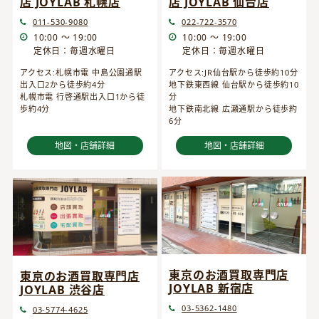
店 JOYLAB 仙台店
店 JOYLAB 札幌店
022-722-3570
011-530-9080
10:00 ～ 19:00
10:00 ～ 19:00
定休日：毎週水曜日
定休日：毎週水曜日
アクセス:JR仙台駅から徒歩約10分
アクセス:札幌市電 中島公園通駅
地下鉄東西線 仙台駅から徒歩約10
出入口2から徒歩約4分
分
札幌市電 行啓通駅出入口1から徒
地下鉄南北線 広瀬通駅から徒歩約
歩約4分
6分
地図・店舗詳細
地図・店舗詳細
東京のお酒買取専門店
東京のお酒買取専門店
JOYLAB 新宿店
JOYLAB 渋谷店
03-5362-1480
03-5774-4625