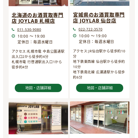
宮城県のお酒買取専門
北海道のお酒買取専門
店 JOYLAB 仙台店
店 JOYLAB 札幌店
022-722-3570
011-530-9080
10:00 ～ 19:00
10:00 ～ 19:00
定休日：毎週水曜日
定休日：毎週水曜日
アクセス:JR仙台駅から徒歩約10
アクセス:札幌市電 中島公園通駅
分
出入口2から徒歩約4分
地下鉄東西線 仙台駅から徒歩約
札幌市電 行啓通駅出入口1から
10分
徒歩約4分
地下鉄南北線 広瀬通駅から徒歩
約6分
地図・店舗詳細
地図・店舗詳細