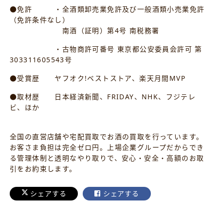
●免許 ・全酒類卸売業免許及び一般酒類小売業免許
（免許条件なし）
南酒（証明）第4号 南税務署
・古物商許可番号 東京都公安委員会許可 第
303311605543号
●受賞歴 ヤフオク!ベストストア、楽天月間MVP
●取材歴 日本経済新聞、FRIDAY、NHK、フジテレ
ビ、ほか
全国の直営店舗や宅配買取でお酒の買取を行っています。
お客さま負担は完全ゼロ円。上場企業グループだからでき
る管理体制と透明なやり取りで、安心・安全・高額のお取
引をお約束します。
シェアする
シェアする