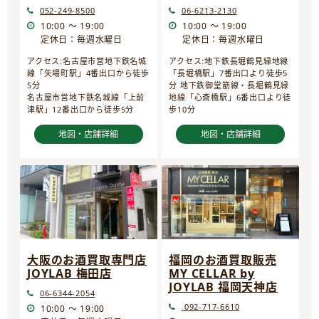
052-249-8500
06-6213-2130
10:00 ～ 19:00
10:00 ～ 19:00
定休日：毎週水曜日
定休日：毎週水曜日
アクセス:名古屋市営地下鉄名城
アクセス:地下鉄長堀鶴見緑地線
線「矢場町駅」4番出口から徒歩
「長堀橋駅」7番出口より徒歩5
5分
分 地下鉄御堂筋線・長堀鶴見緑
名古屋市営地下鉄名城線「上前
地線「心斎橋駅」6番出口より徒
津駅」12番出口から徒歩5分
歩10分
地図・店舗詳細
地図・店舗詳細
大阪のお酒買取専門店
福岡のお酒買取販売
JOYLAB 梅田店
MY CELLAR by
JOYLAB 福岡天神店
06-6344-2054
092-717-6610
10:00 ～ 19:00