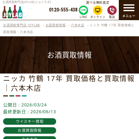
お酒買取専門店JOYLAB(ジョイラボ)
選べる無料査定
0120-555-438
メニュー
LINE
オンライン
電話
お酒買取専門店 JOYLAB
›
お酒買取情報
›
六本木店
›
ニッカ 竹鶴 17年 買取価格と
買取情報｜六本木店
お酒買取情報
ニッカ 竹鶴 17年 買取価格と買取情報
｜六本木店
公開日 : 2026/03/24
最終更新日 : 2026/06/13
ウイスキー買取
お酒買取情報