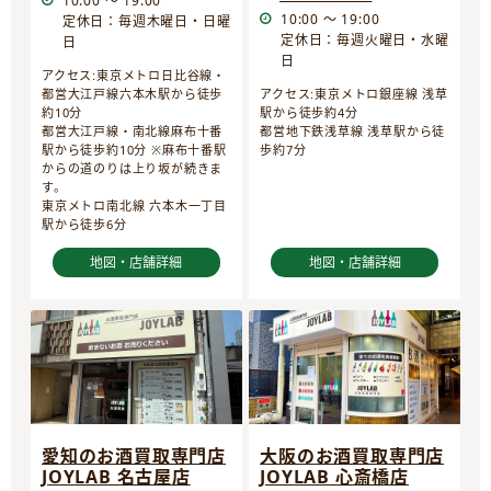
10:00 ～ 19:00
10:00 ～ 19:00
定休日：毎週木曜日・日曜
定休日：毎週火曜日・水曜
日
日
アクセス:東京メトロ日比谷線・
都営大江戸線六本木駅から徒歩
アクセス:東京メトロ銀座線 浅草
約10分
駅から徒歩約4分
都営大江戸線・南北線麻布十番
都営地下鉄浅草線 浅草駅から徒
駅から徒歩約10分 ※麻布十番駅
歩約7分
からの道のりは上り坂が続きま
す。
東京メトロ南北線 六本木一丁目
駅から徒歩6分
地図・店舗詳細
地図・店舗詳細
愛知のお酒買取専門店
大阪のお酒買取専門店
JOYLAB 名古屋店
JOYLAB 心斎橋店