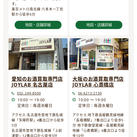
す。
東京メトロ南北線 六本木一丁目
駅から徒歩6分
地図・店舗詳細
地図・店舗詳細
愛知のお酒買取専門店
大阪のお酒買取専門店
JOYLAB 名古屋店
JOYLAB 心斎橋店
052-249-8500
06-6213-2130
10:00 ～ 19:00
10:00 ～ 19:00
定休日：毎週水曜日
定休日：毎週水曜日
アクセス:名古屋市営地下鉄名城
アクセス:地下鉄長堀鶴見緑地線
線「矢場町駅」4番出口から徒歩
「長堀橋駅」7番出口より徒歩5
5分
分 地下鉄御堂筋線・長堀鶴見緑
名古屋市営地下鉄名城線「上前
地線「心斎橋駅」6番出口より徒
津駅」12番出口から徒歩5分
歩10分