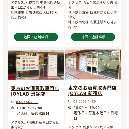
アクセス:JR仙台駅から徒歩約10
アクセス:札幌市電 中島公園通駅
分
出入口2から徒歩約4分
地下鉄東西線 仙台駅から徒歩約
札幌市電 行啓通駅出入口1から
10分
徒歩約4分
地下鉄南北線 広瀬通駅から徒歩
約6分
地図・店舗詳細
地図・店舗詳細
東京のお酒買取専門店
東京のお酒買取専門店
JOYLAB 新宿店
JOYLAB 渋谷店
03-5362-1480
03-5774-4625
10:00 ～ 19:00
10:00 ～ 19:00
定休日：毎週木曜日・日曜
定休日：毎週水曜日
日
アクセス:JR渋谷駅新南口から徒
歩約9分
アクセス:東京メトロ丸ノ内線