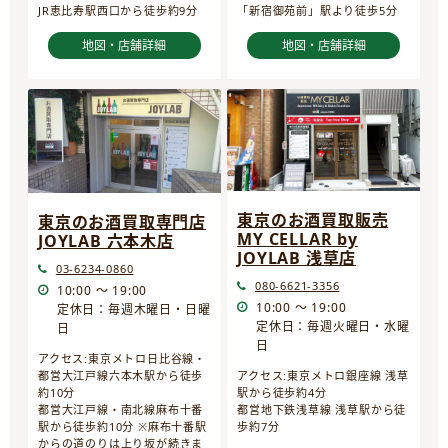
JR恵比寿駅西口から徒歩約9分
「新宿御苑前」駅より徒歩5分
地図・店舗詳細
地図・店舗詳細
東京のお酒買取販売
東京のお酒買取専門店
MY CELLAR by
JOYLAB 六本木店
JOYLAB 浅草店
03-6234-0860
080-6621-3356
10:00 ～ 19:00
10:00 ～ 19:00
定休日：毎週木曜日・日曜
定休日：毎週火曜日・水曜
日
日
アクセス:東京メトロ日比谷線・
都営大江戸線六本木駅から徒歩
アクセス:東京メトロ銀座線 浅草
約10分
駅から徒歩約4分
都営大江戸線・南北線麻布十番
都営地下鉄浅草線 浅草駅から徒
駅から徒歩約10分 ※麻布十番駅
歩約7分
からの道のりは上り坂が続きま