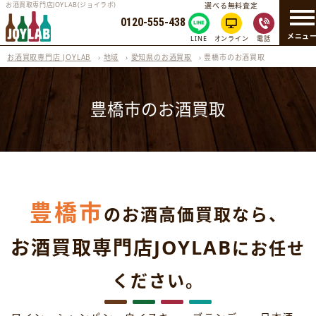
お酒買取専門店JOYLAB(ジョイラボ)
選べる無料査定
0120-555-438
メニュ
LINE
オンライン
電話
お酒買取専門店 JOYLAB
›
地域
›
愛知県のお酒買取
›
豊橋市のお酒買取
豊橋市のお酒買取
豊橋市
のお酒高価買取なら、
お酒買取専門店JOYLAB
にお任せ
ください。