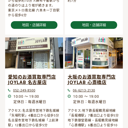
から徒歩約10分 ※麻布十番駅から
約7分
の道のりは上り坂が続きます。
東京メトロ南北線 六本木一丁目駅
から徒歩6分
地図・店舗詳細
地図・店舗詳細
愛知のお酒買取専門店
大阪のお酒買取専門店
JOYLAB 名古屋店
JOYLAB 心斎橋店
052-249-8500
06-6213-2130
10:00 ～ 19:00
10:00 ～ 19:00
定休日：毎週水曜日
定休日：毎週水曜日
アクセス:名古屋市営地下鉄名城線
アクセス:地下鉄長堀鶴見緑地線
「矢場町駅」4番出口から徒歩5分
「長堀橋駅」7番出口より徒歩5分
名古屋市営地下鉄名城線「上前津
地下鉄御堂筋線・長堀鶴見緑地線
駅」12番出口から徒歩5分
「心斎橋駅」6番出口より徒歩10