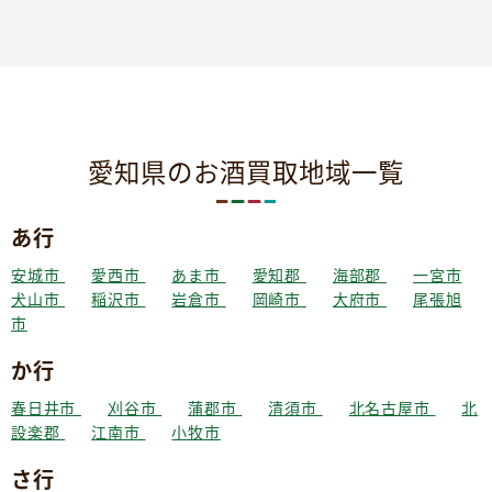
愛知県のお酒買取地域一覧
あ行
安城市
愛西市
あま市
愛知郡
海部郡
一宮市
犬山市
稲沢市
岩倉市
岡崎市
大府市
尾張旭
市
か行
春日井市
刈谷市
蒲郡市
清須市
北名古屋市
北
設楽郡
江南市
小牧市
さ行