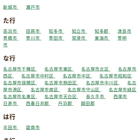
新城市
瀬戸市
た行
高浜市
田原市
知多市
知立市
知多郡
津島市
豊橋市
豊川市
豊田市
常滑市
東海市
豊明
市
な行
名古屋市千種区
名古屋市東区
名古屋市北区
名古屋市
西区
名古屋市中村区
名古屋市中区
名古屋市昭和区
名古屋市瑞穂区
名古屋市熱田区
名古屋市中川区
名古
屋市港区
名古屋市南区
名古屋市守山区
名古屋市緑区
名古屋市名東区
名古屋市天白区
長久手市
西尾市
日進市
西春日井郡
丹羽郡
額田郡
は行
半田市
碧南市