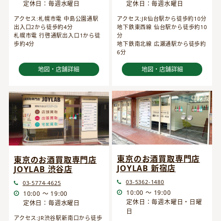
定休日：毎週水曜日
定休日：毎週水曜日
アクセス:JR仙台駅から徒歩約10分
アクセス:札幌市電 中島公園通駅
地下鉄東西線 仙台駅から徒歩約10
出入口2から徒歩約4分
分
札幌市電 行啓通駅出入口1から徒
地下鉄南北線 広瀬通駅から徒歩約
歩約4分
6分
地図・店舗詳細
地図・店舗詳細
東京のお酒買取専門店
東京のお酒買取専門店
JOYLAB 新宿店
JOYLAB 渋谷店
03-5362-1480
03-5774-4625
10:00 ～ 19:00
10:00 ～ 19:00
定休日：毎週木曜日・日曜
定休日：毎週水曜日
日
アクセス:JR渋谷駅新南口から徒歩