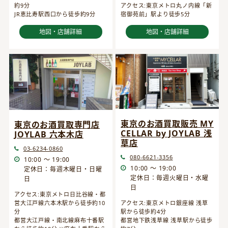
約9分
アクセス:東京メトロ丸ノ内線「新
JR恵比寿駅西口から徒歩約9分
宿御苑前」駅より徒歩5分
地図・店舗詳細
地図・店舗詳細
東京のお酒買取販売 MY
東京のお酒買取専門店
CELLAR by JOYLAB 浅
JOYLAB 六本木店
草店
03-6234-0860
080-6621-3356
10:00 ～ 19:00
10:00 ～ 19:00
定休日：毎週木曜日・日曜
定休日：毎週火曜日・水曜
日
日
アクセス:東京メトロ日比谷線・都
営大江戸線六本木駅から徒歩約10
アクセス:東京メトロ銀座線 浅草
分
駅から徒歩約4分
都営大江戸線・南北線麻布十番駅
都営地下鉄浅草線 浅草駅から徒歩