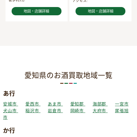
アクセス:
地図・店舗詳細
地図・店舗詳細
愛知県のお酒買取地域一覧
あ行
安城市
愛西市
あま市
愛知郡
海部郡
一宮市
犬山市
稲沢市
岩倉市
岡崎市
大府市
尾張旭
市
か行