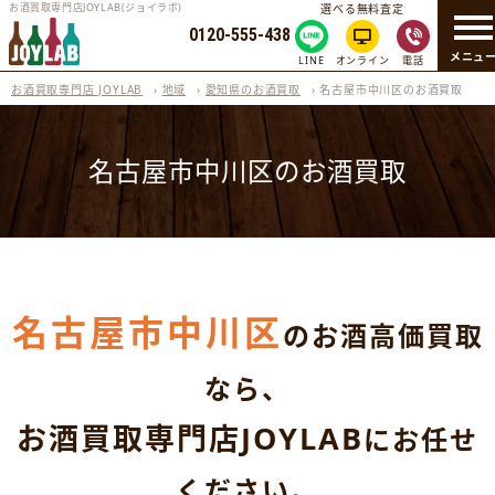
お酒買取専門店JOYLAB(ジョイラボ)
選べる無料査定
0120-555-438
メニュ
LINE
オンライン
電話
お酒買取専門店 JOYLAB
›
地域
›
愛知県のお酒買取
›
名古屋市中川区のお酒買取
名古屋市中川区のお酒買取
名古屋市中川区
のお酒高価買取
なら、
お酒買取専門店JOYLAB
にお任せ
ください。