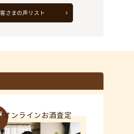
客さまの声リスト
N
オンラインお酒査定
3