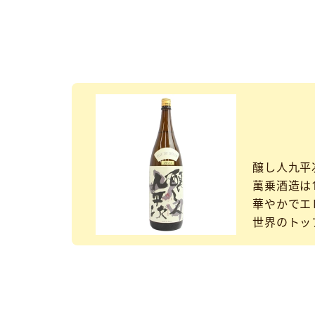
醸し人九平
萬乗酒造は1
華やかでエ
世界のトッ