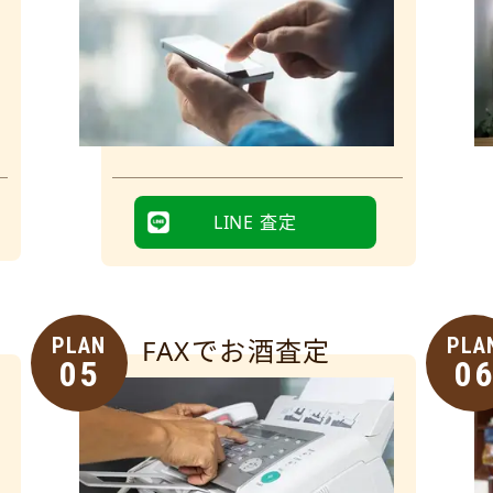
LINE 査定
PLAN
FAXでお酒査定
PLA
05
0