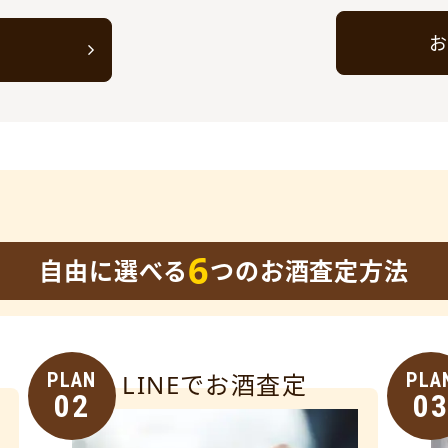
お
ト
6
自由に選べる
つのお酒査定方法
PLAN
LINEでお酒査定
PLA
02
0