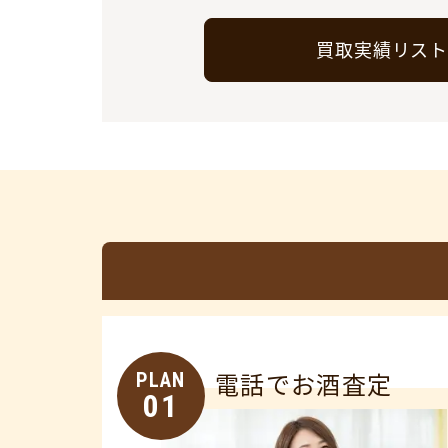
買取実績リス
PLAN
電話でお酒査定
01