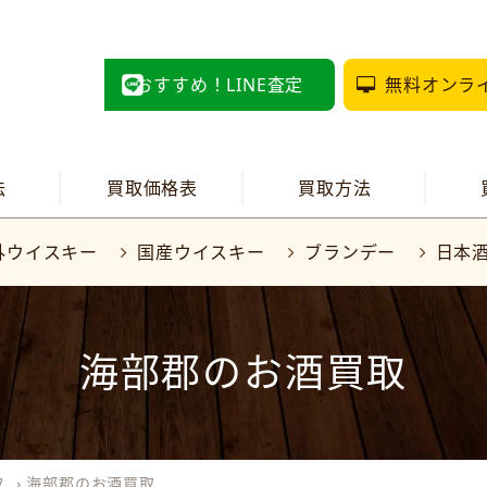
おすすめ！LINE査定
無料オンラ
法
買取価格表
買取方法
外ウイスキー
国産ウイスキー
ブランデー
日本
海部郡のお酒買取
取
›
海部郡のお酒買取