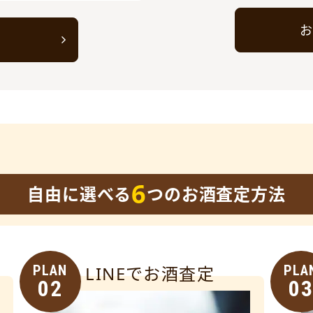
お
ト
6
自由に選べる
つのお酒査定方法
PLAN
LINEでお酒査定
PLA
02
0