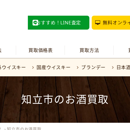
おすすめ！LINE査定
無料オンラ
法
買取価格表
買取方法
外ウイスキー
国産ウイスキー
ブランデー
日本
知立市のお酒買取
取
›
知立市のお酒買取