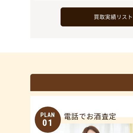
買取実績リス
PLAN
電話でお酒査定
01