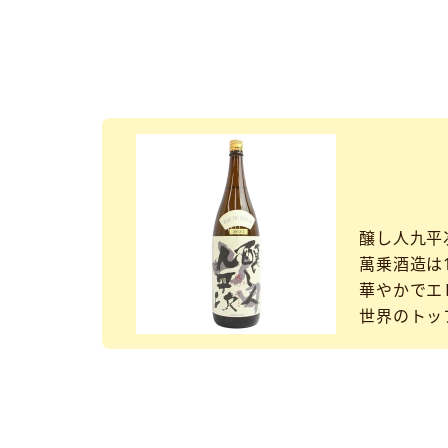
醸し人九平
萬乗酒造は1
華やかでエ
世界のトッ