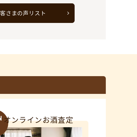
客さまの声リスト
N
オンラインお酒査定
3