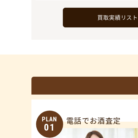
買取実績リス
PLAN
電話でお酒査定
01