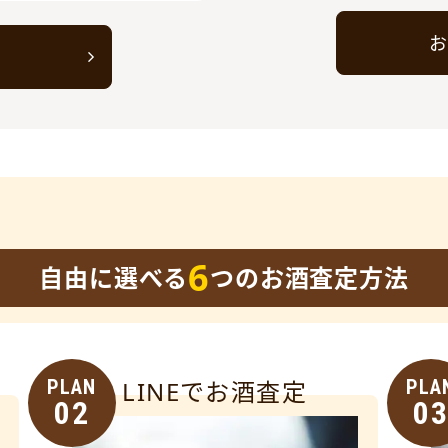
お
ト
6
自由に選べる
つのお酒査定方法
PLAN
LINEでお酒査定
PLA
02
0