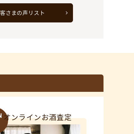
客さまの声リスト
N
オンラインお酒査定
3