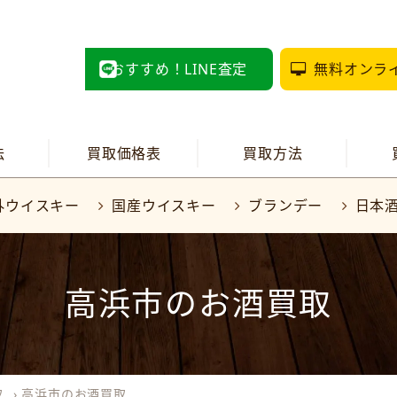
おすすめ！LINE査定
無料オンラ
法
買取価格表
買取方法
外ウイスキー
国産ウイスキー
ブランデー
日本
高浜市のお酒買取
取
›
高浜市のお酒買取