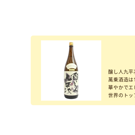
醸し人九平
萬乗酒造は1
華やかでエ
世界のトッ