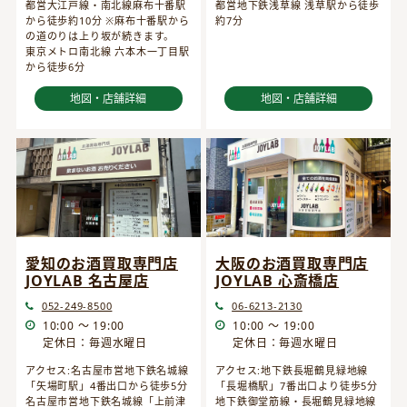
都営大江戸線・南北線麻布十番駅
都営地下鉄浅草線 浅草駅から徒歩
から徒歩約10分 ※麻布十番駅から
約7分
の道のりは上り坂が続きます。
東京メトロ南北線 六本木一丁目駅
から徒歩6分
地図・店舗詳細
地図・店舗詳細
愛知のお酒買取専門店
大阪のお酒買取専門店
JOYLAB 名古屋店
JOYLAB 心斎橋店
052-249-8500
06-6213-2130
10:00 ～ 19:00
10:00 ～ 19:00
定休日：毎週水曜日
定休日：毎週水曜日
アクセス:名古屋市営地下鉄名城線
アクセス:地下鉄長堀鶴見緑地線
「矢場町駅」4番出口から徒歩5分
「長堀橋駅」7番出口より徒歩5分
名古屋市営地下鉄名城線「上前津
地下鉄御堂筋線・長堀鶴見緑地線