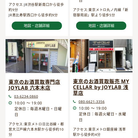
日
アクセス:JR渋谷駅新南口から徒歩
約9分
アクセス:東京メトロ丸ノ内線「新
JR恵比寿駅西口から徒歩約9分
宿御苑前」駅より徒歩5分
地図・店舗詳細
地図・店舗詳細
東京のお酒買取販売 MY
東京のお酒買取専門店
CELLAR by JOYLAB 浅
JOYLAB 六本木店
草店
03-6234-0860
080-6621-3356
10:00 ～ 19:00
10:00 ～ 19:00
定休日：毎週木曜日・日曜
定休日：毎週火曜日・水曜
日
日
アクセス:東京メトロ日比谷線・都
営大江戸線六本木駅から徒歩約10
アクセス:東京メトロ銀座線 浅草
分
駅から徒歩約4分