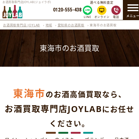
お酒買取専門店JOYLAB(ジョイラボ)
選べる無料査定
0120-555-438
メニュ
LINE
オンライン
電話
お酒買取専門店 JOYLAB
›
地域
›
愛知県のお酒買取
›
東海市のお酒買取
東海市のお酒買取
東海市
のお酒高価買取なら、
お酒買取専門店JOYLAB
にお任せ
ください。