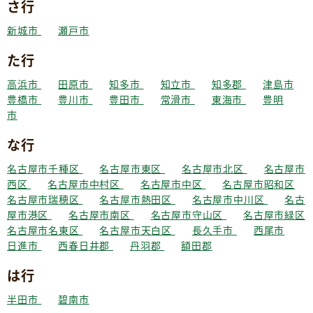
さ行
新城市
瀬戸市
た行
高浜市
田原市
知多市
知立市
知多郡
津島市
豊橋市
豊川市
豊田市
常滑市
東海市
豊明
市
な行
名古屋市千種区
名古屋市東区
名古屋市北区
名古屋市
西区
名古屋市中村区
名古屋市中区
名古屋市昭和区
名古屋市瑞穂区
名古屋市熱田区
名古屋市中川区
名古
屋市港区
名古屋市南区
名古屋市守山区
名古屋市緑区
名古屋市名東区
名古屋市天白区
長久手市
西尾市
日進市
西春日井郡
丹羽郡
額田郡
は行
半田市
碧南市