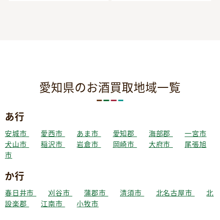
愛知県のお酒買取地域一覧
あ行
安城市
愛西市
あま市
愛知郡
海部郡
一宮市
犬山市
稲沢市
岩倉市
岡崎市
大府市
尾張旭
市
か行
春日井市
刈谷市
蒲郡市
清須市
北名古屋市
北
設楽郡
江南市
小牧市