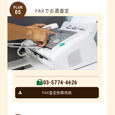
PLAN
FAXでお酒査定
05
03-5774-4626
FAX査定依頼用紙