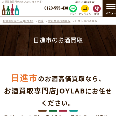
お酒買取専門店JOYLAB(ジョイラボ)
選べる無料査定
0120-555-438
メニュ
LINE
オンライン
電話
お酒買取専門店 JOYLAB
›
地域
›
愛知県のお酒買取
›
日進市のお酒買取
日進市のお酒買取
日進市
のお酒高価買取なら、
お酒買取専門店JOYLAB
にお任せ
ください。