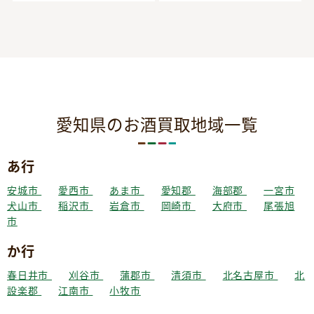
愛知県のお酒買取地域一覧
あ行
安城市
愛西市
あま市
愛知郡
海部郡
一宮市
犬山市
稲沢市
岩倉市
岡崎市
大府市
尾張旭
市
か行
春日井市
刈谷市
蒲郡市
清須市
北名古屋市
北
設楽郡
江南市
小牧市