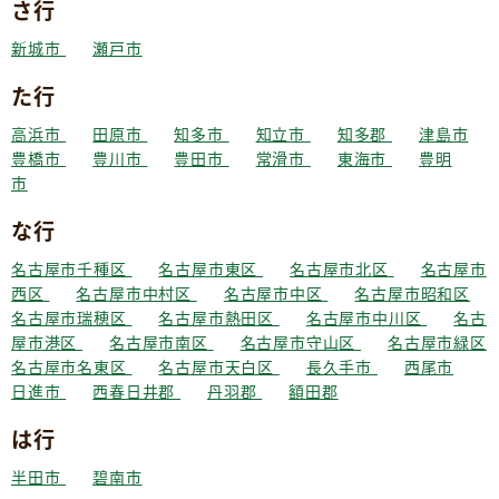
さ行
新城市
瀬戸市
た行
高浜市
田原市
知多市
知立市
知多郡
津島市
豊橋市
豊川市
豊田市
常滑市
東海市
豊明
市
な行
名古屋市千種区
名古屋市東区
名古屋市北区
名古屋市
西区
名古屋市中村区
名古屋市中区
名古屋市昭和区
名古屋市瑞穂区
名古屋市熱田区
名古屋市中川区
名古
屋市港区
名古屋市南区
名古屋市守山区
名古屋市緑区
名古屋市名東区
名古屋市天白区
長久手市
西尾市
日進市
西春日井郡
丹羽郡
額田郡
は行
半田市
碧南市