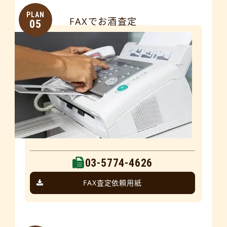
PLAN
FAXでお酒査定
05
03-5774-4626
FAX査定依頼用紙