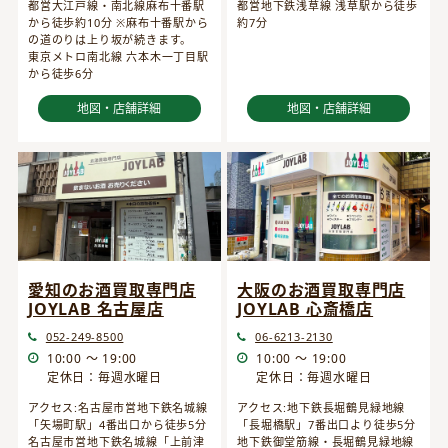
都営大江戸線・南北線麻布十番駅
都営地下鉄浅草線 浅草駅から徒歩
から徒歩約10分 ※麻布十番駅から
約7分
の道のりは上り坂が続きます。
東京メトロ南北線 六本木一丁目駅
から徒歩6分
地図・店舗詳細
地図・店舗詳細
愛知のお酒買取専門店
大阪のお酒買取専門店
JOYLAB 名古屋店
JOYLAB 心斎橋店
052-249-8500
06-6213-2130
10:00 ～ 19:00
10:00 ～ 19:00
定休日：毎週水曜日
定休日：毎週水曜日
アクセス:名古屋市営地下鉄名城線
アクセス:地下鉄長堀鶴見緑地線
「矢場町駅」4番出口から徒歩5分
「長堀橋駅」7番出口より徒歩5分
名古屋市営地下鉄名城線「上前津
地下鉄御堂筋線・長堀鶴見緑地線