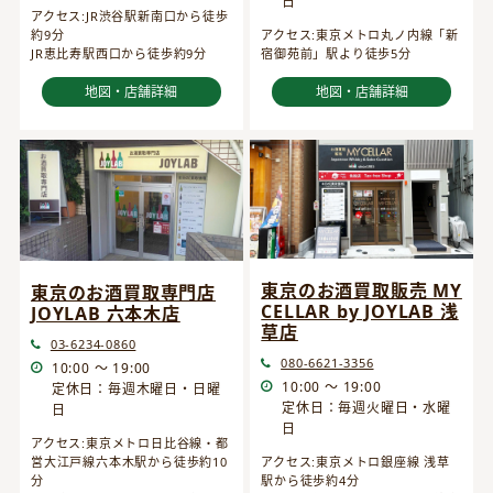
日
アクセス:JR渋谷駅新南口から徒歩
約9分
アクセス:東京メトロ丸ノ内線「新
JR恵比寿駅西口から徒歩約9分
宿御苑前」駅より徒歩5分
地図・店舗詳細
地図・店舗詳細
東京のお酒買取販売 MY
東京のお酒買取専門店
CELLAR by JOYLAB 浅
JOYLAB 六本木店
草店
03-6234-0860
080-6621-3356
10:00 ～ 19:00
10:00 ～ 19:00
定休日：毎週木曜日・日曜
定休日：毎週火曜日・水曜
日
日
アクセス:東京メトロ日比谷線・都
営大江戸線六本木駅から徒歩約10
アクセス:東京メトロ銀座線 浅草
分
駅から徒歩約4分