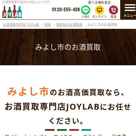
お酒買取専門店JOYLAB(ジョイラボ)
選べる無料査定
0120-555-438
メニュ
LINE
オンライン
電話
お酒買取専門店 JOYLAB
›
地域
›
愛知県のお酒買取
›
みよし市のお酒買取
みよし市のお酒買取
みよし市
のお酒高価買取なら、
お酒買取専門店JOYLAB
にお任せ
ください。