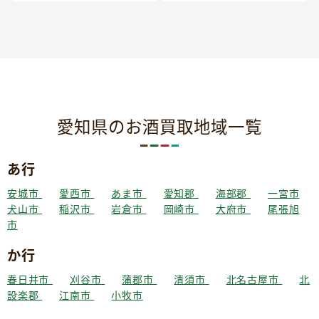
愛知県のお酒買取地域一覧
あ行
安城市
愛西市
あま市
愛知郡
海部郡
一宮市
犬山市
稲沢市
岩倉市
岡崎市
大府市
尾張旭
市
か行
春日井市
刈谷市
蒲郡市
清須市
北名古屋市
北
設楽郡
江南市
小牧市