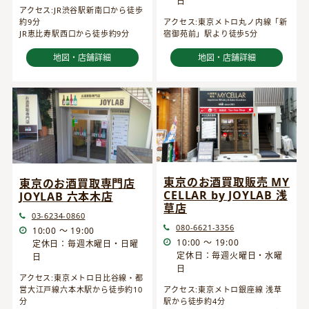
日
アクセス:JR渋谷駅新南口から徒歩
約9分
アクセス:東京メトロ丸ノ内線「新
JR恵比寿駅西口から徒歩約9分
宿御苑前」駅より徒歩5分
地図・店舗詳細
地図・店舗詳細
東京のお酒買取販売 MY
東京のお酒買取専門店
CELLAR by JOYLAB 浅
JOYLAB 六本木店
草店
03-6234-0860
080-6621-3356
10:00 ～ 19:00
10:00 ～ 19:00
定休日：毎週木曜日・日曜
定休日：毎週火曜日・水曜
日
日
アクセス:東京メトロ日比谷線・都
営大江戸線六本木駅から徒歩約10
アクセス:東京メトロ銀座線 浅草
分
駅から徒歩約4分