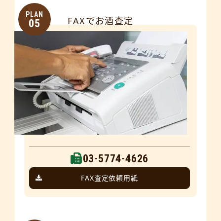
PLAN
FAXでお酒査定
05
03-5774-4626
FAX査定依頼用紙