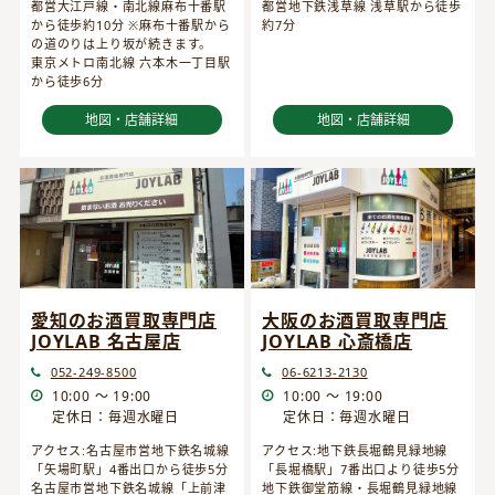
都営大江戸線・南北線麻布十番駅
都営地下鉄浅草線 浅草駅から徒歩
から徒歩約10分 ※麻布十番駅から
約7分
の道のりは上り坂が続きます。
東京メトロ南北線 六本木一丁目駅
から徒歩6分
地図・店舗詳細
地図・店舗詳細
愛知のお酒買取専門店
大阪のお酒買取専門店
JOYLAB 名古屋店
JOYLAB 心斎橋店
052-249-8500
06-6213-2130
10:00 ～ 19:00
10:00 ～ 19:00
定休日：毎週水曜日
定休日：毎週水曜日
アクセス:名古屋市営地下鉄名城線
アクセス:地下鉄長堀鶴見緑地線
「矢場町駅」4番出口から徒歩5分
「長堀橋駅」7番出口より徒歩5分
名古屋市営地下鉄名城線「上前津
地下鉄御堂筋線・長堀鶴見緑地線