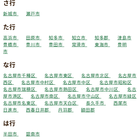
さ行
新城市
瀬戸市
た行
高浜市
田原市
知多市
知立市
知多郡
津島市
豊橋市
豊川市
豊田市
常滑市
東海市
豊明
市
な行
名古屋市千種区
名古屋市東区
名古屋市北区
名古屋市
西区
名古屋市中村区
名古屋市中区
名古屋市昭和区
名古屋市瑞穂区
名古屋市熱田区
名古屋市中川区
名古
屋市港区
名古屋市南区
名古屋市守山区
名古屋市緑区
名古屋市名東区
名古屋市天白区
長久手市
西尾市
日進市
西春日井郡
丹羽郡
額田郡
は行
半田市
碧南市