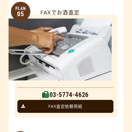
PLAN
FAXでお酒査定
05
03-5774-4626
FAX査定依頼用紙