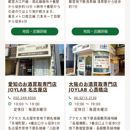
都営大江戸線・南北線麻布十番駅
都営地下鉄浅草線 浅草駅から徒歩
から徒歩約10分 ※麻布十番駅から
約7分
の道のりは上り坂が続きます。
東京メトロ南北線 六本木一丁目駅
から徒歩6分
地図・店舗詳細
地図・店舗詳細
愛知のお酒買取専門店
大阪のお酒買取専門店
JOYLAB 名古屋店
JOYLAB 心斎橋店
052-249-8500
06-6213-2130
10:00 ～ 19:00
10:00 ～ 19:00
定休日：毎週水曜日
定休日：毎週水曜日
アクセス:名古屋市営地下鉄名城線
アクセス:地下鉄長堀鶴見緑地線
「矢場町駅」4番出口から徒歩5分
「長堀橋駅」7番出口より徒歩5分
名古屋市営地下鉄名城線「上前津
地下鉄御堂筋線・長堀鶴見緑地線