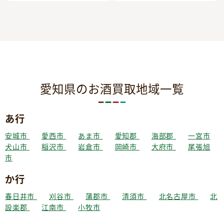
愛知県のお酒買取地域一覧
あ行
安城市
愛西市
あま市
愛知郡
海部郡
一宮市
犬山市
稲沢市
岩倉市
岡崎市
大府市
尾張旭
市
か行
春日井市
刈谷市
蒲郡市
清須市
北名古屋市
北
設楽郡
江南市
小牧市