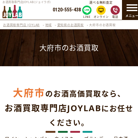
お酒買取専門店JOYLAB(ジョイラボ)
選べる無料査定
0120-555-438
メニュ
LINE
オンライン
電話
お酒買取専門店 JOYLAB
›
地域
›
愛知県のお酒買取
›
大府市のお酒買取
大府市のお酒買取
大府市
のお酒高価買取なら、
お酒買取専門店JOYLAB
にお任せ
ください。