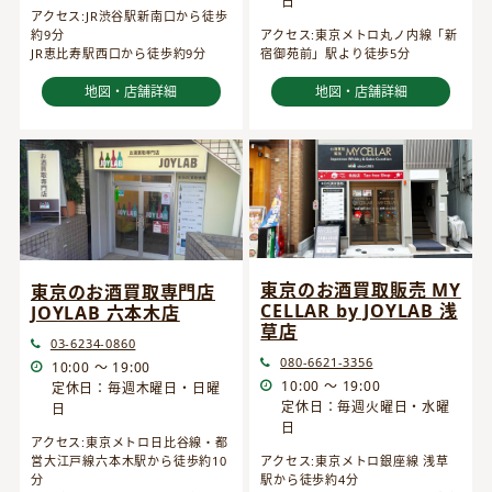
日
アクセス:JR渋谷駅新南口から徒歩
約9分
アクセス:東京メトロ丸ノ内線「新
JR恵比寿駅西口から徒歩約9分
宿御苑前」駅より徒歩5分
地図・店舗詳細
地図・店舗詳細
東京のお酒買取販売 MY
東京のお酒買取専門店
CELLAR by JOYLAB 浅
JOYLAB 六本木店
草店
03-6234-0860
080-6621-3356
10:00 ～ 19:00
10:00 ～ 19:00
定休日：毎週木曜日・日曜
定休日：毎週火曜日・水曜
日
日
アクセス:東京メトロ日比谷線・都
営大江戸線六本木駅から徒歩約10
アクセス:東京メトロ銀座線 浅草
分
駅から徒歩約4分