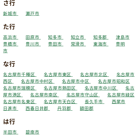
さ行
新城市
瀬戸市
た行
高浜市
田原市
知多市
知立市
知多郡
津島市
豊橋市
豊川市
豊田市
常滑市
東海市
豊明
市
な行
名古屋市千種区
名古屋市東区
名古屋市北区
名古屋市
西区
名古屋市中村区
名古屋市中区
名古屋市昭和区
名古屋市瑞穂区
名古屋市熱田区
名古屋市中川区
名古
屋市港区
名古屋市南区
名古屋市守山区
名古屋市緑区
名古屋市名東区
名古屋市天白区
長久手市
西尾市
日進市
西春日井郡
丹羽郡
額田郡
は行
半田市
碧南市