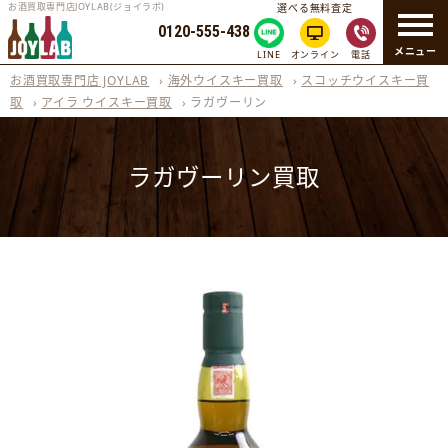
お酒買取専門店JOYLAB(ジョイラボ)
選べる無料査定
0120-555-438
メニュー
LINE
オンライン
電話
お酒買取専門店 JOYLAB
›
海外ウイスキー買取
›
スコッチウイスキー買
取
›
アイラ ウイスキー買取
›
ラガヴーリン
ラガヴーリン買取