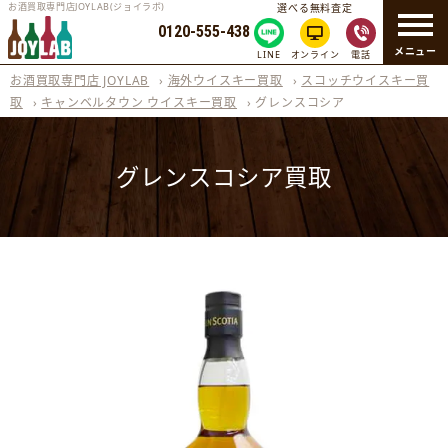
お酒買取専門店JOYLAB(ジョイラボ)
選べる無料査定
0120-555-438
メニュー
LINE
オンライン
電話
お酒買取専門店 JOYLAB
›
海外ウイスキー買取
›
スコッチウイスキー買
取
›
キャンベルタウン ウイスキー買取
›
グレンスコシア
グレンスコシア買取