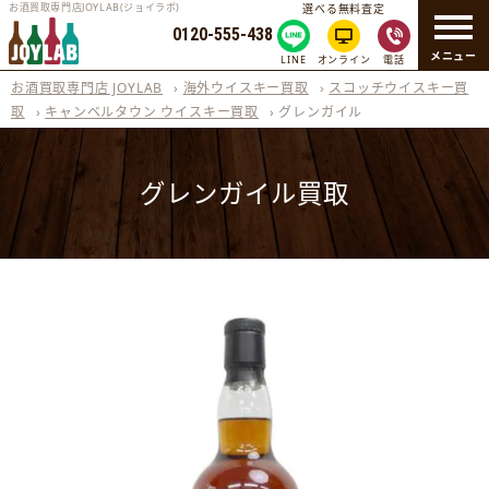
お酒買取専門店JOYLAB(ジョイラボ)
選べる無料査定
0120-555-438
メニュー
LINE
オンライン
電話
お酒買取専門店 JOYLAB
›
海外ウイスキー買取
›
スコッチウイスキー買
取
›
キャンベルタウン ウイスキー買取
›
グレンガイル
グレンガイル買取