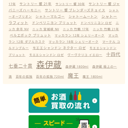
サントリー 響 21年
サントリー 響 ジャ
17年
サントリー 響 30年
パニーズハーモニー
サントリー 響 ブレンダーズチョイス
シャト
シャトー
シャトーマルゴー
シャトームートン
ーオーブリオン
ラフィット
ドンペリニヨン ブリュット
ドンペリニヨン ロゼ
ニ
ッカ 余市 NV
ニッカ 宮城峡 NV
ニッカ 竹鶴 17年
ニッカ 竹鶴 21年
ベルエポック ブリュット
マッカラン 12年 シェリーオーク
マッカ
ラン 12年 ダブルカスク
マッカラン 18年 シェリーオーク
マーテル コ
モエエシャンドン ネクター ロゼ
ルドンブルー
モエエシャンドン
十四代
ブリュット
モエエシャンドン ロゼ
ヴーヴクリコ イエロー
森伊蔵
七垂二十貫
森伊蔵 1800ml
森伊蔵 極上の一
魔王
滴
百年の孤独
百年の孤独 720ml
魔王 1800ml