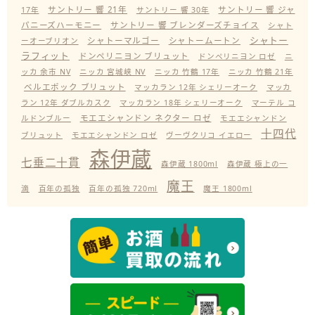
サントリー 響 21年
サントリー 響 ジャ
17年
サントリー 響 30年
パニーズハーモニー
サントリー 響 ブレンダーズチョイス
シャト
シャトー
シャトーマルゴー
シャトームートン
ーオーブリオン
ラフィット
ドンペリニヨン ブリュット
ドンペリニヨン ロゼ
ニ
ッカ 余市 NV
ニッカ 宮城峡 NV
ニッカ 竹鶴 17年
ニッカ 竹鶴 21年
ベルエポック ブリュット
マッカラン 12年 シェリーオーク
マッカ
ラン 12年 ダブルカスク
マッカラン 18年 シェリーオーク
マーテル コ
モエエシャンドン ネクター ロゼ
ルドンブルー
モエエシャンドン
十四代
ブリュット
モエエシャンドン ロゼ
ヴーヴクリコ イエロー
森伊蔵
七垂二十貫
森伊蔵 1800ml
森伊蔵 極上の一
魔王
滴
百年の孤独
百年の孤独 720ml
魔王 1800ml