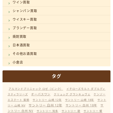
ワイン買取
シャンパン買取
ウイスキー買取
ブランデー買取
焼酎買取
日本酒買取
その他お酒買取
小倉店
タグ
アルマンドブリニャック ロゼ（ピンク）
イチローズモルト ダブルディ
オーパスワン
スティラリーズ
クリュッグ グランキュヴェ
ケンゾー
エステート 紫鈴
サントリー 山崎 12年
サントリー 山崎 18年
サント
サントリー 白州 12年
サントリー 白州 18年
サ
リー 山崎 NV
ントリー 白州 NV
サントリー 知多
サントリー 碧
サントリー 響