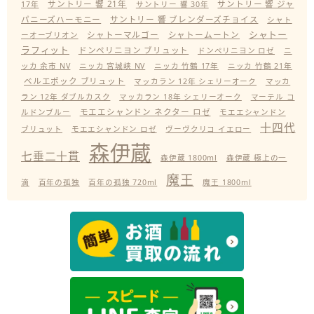
サントリー 響 21年
サントリー 響 ジャ
17年
サントリー 響 30年
パニーズハーモニー
サントリー 響 ブレンダーズチョイス
シャト
シャトー
シャトーマルゴー
シャトームートン
ーオーブリオン
ラフィット
ドンペリニヨン ブリュット
ドンペリニヨン ロゼ
ニ
ッカ 余市 NV
ニッカ 宮城峡 NV
ニッカ 竹鶴 17年
ニッカ 竹鶴 21年
ベルエポック ブリュット
マッカラン 12年 シェリーオーク
マッカ
ラン 12年 ダブルカスク
マッカラン 18年 シェリーオーク
マーテル コ
モエエシャンドン ネクター ロゼ
ルドンブルー
モエエシャンドン
十四代
ブリュット
モエエシャンドン ロゼ
ヴーヴクリコ イエロー
森伊蔵
七垂二十貫
森伊蔵 1800ml
森伊蔵 極上の一
魔王
滴
百年の孤独
百年の孤独 720ml
魔王 1800ml