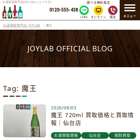
お酒買取専門店JOYLAB(ジョイラボ)
選べる無料査定
0120-555-438
メニュー
LINE
オンライン
電話
お酒買取専門店 JOYLAB
›
魔王
JOYLAB OFFICIAL BLOG
Tag: 魔王
2026/08/03
魔王 720ml 買取価格と買取情
報｜仙台店
お酒買取情報
仙台店
焼酎買取