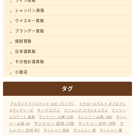
ワイン買取
シャンパン買取
ウイスキー買取
ブランデー買取
焼酎買取
日本酒買取
その他お酒買取
小倉店
タグ
アルマンドブリニャック ロゼ（ピンク）
イチローズモルト ダブルディ
オーパスワン
スティラリーズ
クリュッグ グランキュヴェ
ケンゾー
エステート 紫鈴
サントリー 山崎 12年
サントリー 山崎 18年
サント
サントリー 白州 12年
サントリー 白州 18年
サ
リー 山崎 NV
ントリー 白州 NV
サントリー 知多
サントリー 碧
サントリー 響