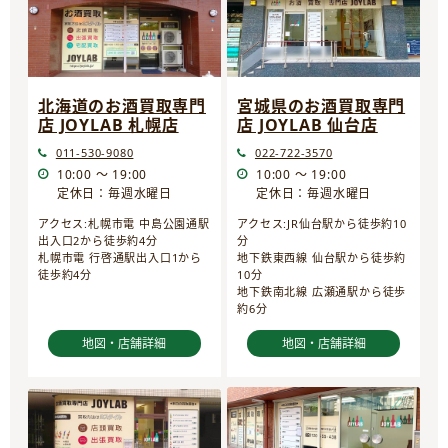
宮城県のお酒買取専門
北海道のお酒買取専門
店 JOYLAB 仙台店
店 JOYLAB 札幌店
022-722-3570
011-530-9080
10:00 ～ 19:00
10:00 ～ 19:00
定休日：毎週水曜日
定休日：毎週水曜日
アクセス:JR仙台駅から徒歩約10
アクセス:札幌市電 中島公園通駅
分
出入口2から徒歩約4分
地下鉄東西線 仙台駅から徒歩約
札幌市電 行啓通駅出入口1から
10分
徒歩約4分
地下鉄南北線 広瀬通駅から徒歩
約6分
地図・店舗詳細
地図・店舗詳細