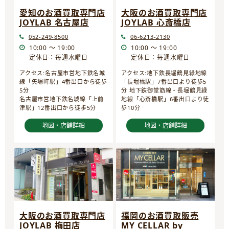
愛知のお酒買取専門店
大阪のお酒買取専門店
JOYLAB 名古屋店
JOYLAB 心斎橋店
052-249-8500
06-6213-2130
10:00 ～ 19:00
10:00 ～ 19:00
定休日：毎週水曜日
定休日：毎週水曜日
アクセス:名古屋市営地下鉄名城
アクセス:地下鉄長堀鶴見緑地線
線「矢場町駅」4番出口から徒歩
「長堀橋駅」7番出口より徒歩5
5分
分 地下鉄御堂筋線・長堀鶴見緑
名古屋市営地下鉄名城線「上前
地線「心斎橋駅」6番出口より徒
津駅」12番出口から徒歩5分
歩10分
地図・店舗詳細
地図・店舗詳細
大阪のお酒買取専門店
福岡のお酒買取販売
JOYLAB 梅田店
MY CELLAR by