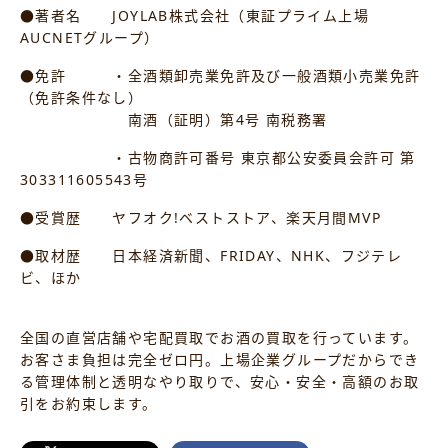
●著者名 JOYLAB株式会社（東証プライム上場
AUCNETグループ）
●免許 ・全酒類卸売業免許及び一般酒類小売業免許
（免許条件なし）
南酒（証明）第4号 南税務署
・古物商許可番号 東京都公安委員会許可 第
303311605543号
●受賞歴 ヤフオク!ベストストア、楽天月間MVP
●取材歴 日本経済新聞、FRIDAY、NHK、フジテレ
ビ、ほか
全国の直営店舗や宅配買取でお酒の買取を行っています。
お客さま負担は完全ゼロ円。上場企業グループだからでき
る管理体制と透明なやり取りで、安心・安全・高額のお取
引をお約束します。