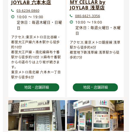
MY CELLAR by
JOYLAB 六本木店
JOYLAB 浅草店
03-6234-0860
080-6621-3356
10:00 ～ 19:00
10:00 ～ 19:00
定休日：毎週木曜日・日曜
定休日：毎週火曜日・水曜
日
日
アクセス:東京メトロ日比谷線・
都営大江戸線六本木駅から徒歩
アクセス:東京メトロ銀座線 浅草
約10分
駅から徒歩約4分
都営大江戸線・南北線麻布十番
都営地下鉄浅草線 浅草駅から徒
駅から徒歩約10分 ※麻布十番駅
歩約7分
からの道のりは上り坂が続きま
す。
東京メトロ南北線 六本木一丁目
駅から徒歩6分
地図・店舗詳細
地図・店舗詳細