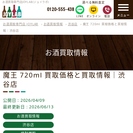
お酒買取専門店JOYLAB(ジョイラボ)
選べる無料査定
0120-555-438
メニュー
LINE
オンライン
電話
お酒買取専門店 JOYLAB
›
お酒買取情報
›
渋谷店
›
魔王 720ml 買取価格と買取情
報｜渋谷店
お酒買取情報
魔王 720ml 買取価格と買取情報｜渋
谷店
公開日 : 2026/04/09
最終更新日 : 2026/06/13
お酒買取情報
渋谷店