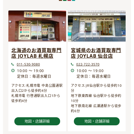
宮城県のお酒買取専門
北海道のお酒買取専門
店 JOYLAB 仙台店
店 JOYLAB 札幌店
022-722-3570
011-530-9080
10:00 ～ 19:00
10:00 ～ 19:00
定休日：毎週水曜日
定休日：毎週水曜日
アクセス:JR仙台駅から徒歩約10
アクセス:札幌市電 中島公園通駅
分
出入口2から徒歩約4分
地下鉄東西線 仙台駅から徒歩約
札幌市電 行啓通駅出入口1から
10分
徒歩約4分
地下鉄南北線 広瀬通駅から徒歩
約6分
地図・店舗詳細
地図・店舗詳細