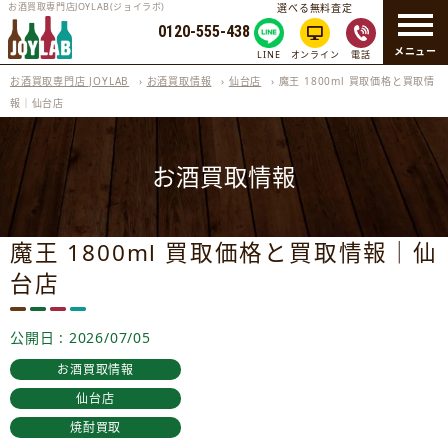
お酒買取専門店JOYLAB(ジョイラボ)
選べる無料査定
0120-555-438
メニュー
LINE
オンライン
電話
お酒買取専門店 JOYLAB
›
お酒買取情報
›
仙台店
›
魔王 1800ml 買取価格と買取情
報｜仙台店
お酒買取情報
魔王 1800ml 買取価格と買取情報｜仙
台店
公開日 : 2026/07/05
お酒買取情報
仙台店
焼酎買取