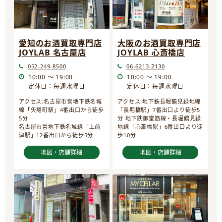
愛知のお酒買取専門店
大阪のお酒買取専門店
JOYLAB 名古屋店
JOYLAB 心斎橋店
052-249-8500
06-6213-2130
10:00 ～ 19:00
10:00 ～ 19:00
定休日：毎週水曜日
定休日：毎週水曜日
アクセス:名古屋市営地下鉄名城
アクセス:地下鉄長堀鶴見緑地線
線「矢場町駅」4番出口から徒歩
「長堀橋駅」7番出口より徒歩5
5分
分 地下鉄御堂筋線・長堀鶴見緑
名古屋市営地下鉄名城線「上前
地線「心斎橋駅」6番出口より徒
津駅」12番出口から徒歩5分
歩10分
地図・店舗詳細
地図・店舗詳細