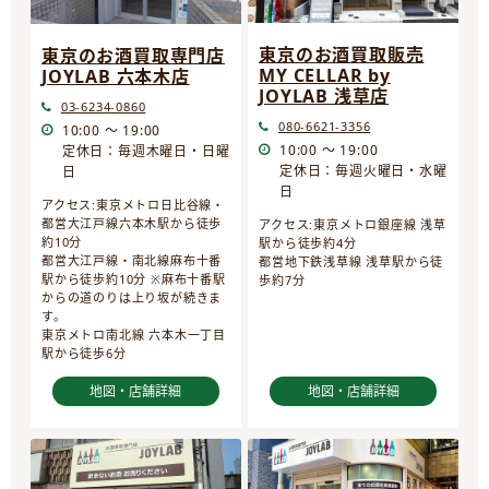
東京のお酒買取販売
東京のお酒買取専門店
MY CELLAR by
JOYLAB 六本木店
JOYLAB 浅草店
03-6234-0860
080-6621-3356
10:00 ～ 19:00
10:00 ～ 19:00
定休日：毎週木曜日・日曜
定休日：毎週火曜日・水曜
日
日
アクセス:東京メトロ日比谷線・
都営大江戸線六本木駅から徒歩
アクセス:東京メトロ銀座線 浅草
約10分
駅から徒歩約4分
都営大江戸線・南北線麻布十番
都営地下鉄浅草線 浅草駅から徒
駅から徒歩約10分 ※麻布十番駅
歩約7分
からの道のりは上り坂が続きま
す。
東京メトロ南北線 六本木一丁目
駅から徒歩6分
地図・店舗詳細
地図・店舗詳細