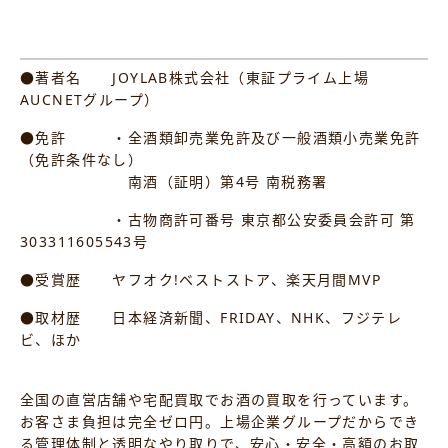
●著者名 JOYLAB株式会社（東証プライム上場
AUCNETグループ）
●免許 ・全酒類卸売業免許及び一般酒類小売業免許
（免許条件なし）
南酒（証明）第4号 南税務署
・古物商許可番号 東京都公安委員会許可 第
303311605543号
●受賞歴 ヤフオク!ベストストア、楽天月間MVP
●取材歴 日本経済新聞、FRIDAY、NHK、フジテレ
ビ、ほか
全国の直営店舗や宅配買取でお酒の買取を行っています。
お客さま負担は完全ゼロ円。上場企業グループだからでき
る管理体制と透明なやり取りで、安心・安全・高額のお取