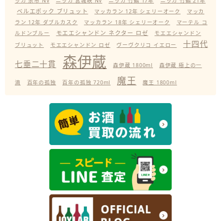
ッカ 余市 NV
ニッカ 宮城峡 NV
ニッカ 竹鶴 17年
ニッカ 竹鶴 21年
ベルエポック ブリュット
マッカラン 12年 シェリーオーク
マッカ
ラン 12年 ダブルカスク
マッカラン 18年 シェリーオーク
マーテル コ
モエエシャンドン ネクター ロゼ
ルドンブルー
モエエシャンドン
十四代
ブリュット
モエエシャンドン ロゼ
ヴーヴクリコ イエロー
森伊蔵
七垂二十貫
森伊蔵 1800ml
森伊蔵 極上の一
魔王
滴
百年の孤独
百年の孤独 720ml
魔王 1800ml