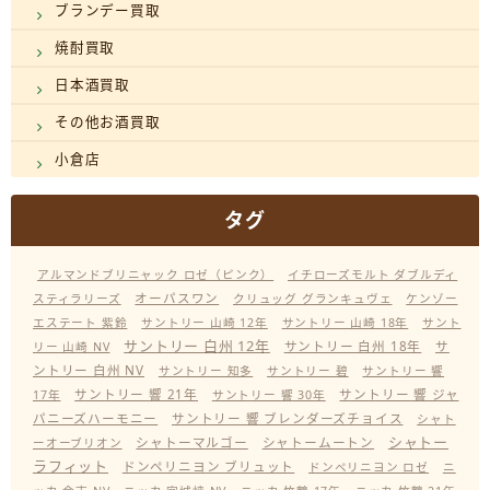
ブランデー買取
焼酎買取
日本酒買取
その他お酒買取
小倉店
タグ
アルマンドブリニャック ロゼ（ピンク）
イチローズモルト ダブルディ
オーパスワン
スティラリーズ
クリュッグ グランキュヴェ
ケンゾー
エステート 紫鈴
サントリー 山崎 12年
サントリー 山崎 18年
サント
サントリー 白州 12年
サントリー 白州 18年
サ
リー 山崎 NV
ントリー 白州 NV
サントリー 知多
サントリー 碧
サントリー 響
サントリー 響 21年
サントリー 響 ジャ
17年
サントリー 響 30年
パニーズハーモニー
サントリー 響 ブレンダーズチョイス
シャト
シャトー
シャトーマルゴー
シャトームートン
ーオーブリオン
ラフィット
ドンペリニヨン ブリュット
ドンペリニヨン ロゼ
ニ