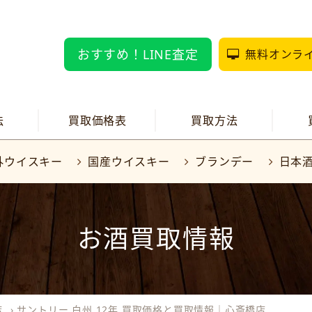
おすすめ！LINE査定
無料オンラ
法
買取価格表
買取方法
外ウイスキー
国産ウイスキー
ブランデー
日本
お酒買取情報
店
›
サントリー 白州 12年 買取価格と買取情報｜心斎橋店